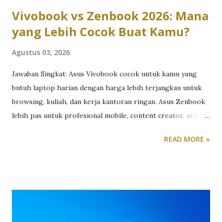
serta tingkat kecerahan mencapa...
Vivobook vs Zenbook 2026: Mana
yang Lebih Cocok Buat Kamu?
Agustus 03, 2026
Jawaban Singkat: Asus Vivobook cocok untuk kamu yang
butuh laptop harian dengan harga lebih terjangkau untuk
browsing, kuliah, dan kerja kantoran ringan. Asus Zenbook
lebih pas untuk profesional mobile, content creator, atau
siapa pun yang butuh performa tinggi dalam bodi premium
READ MORE »
yang tipis dan ringan. Perdebatan Vivobook vs Zenbook
sebenarnya bukan soal mana yang “lebih bagus”, tapi mana
yang paling sesuai dengan kebutuhan dan budget kamu.
Berikut perbandingan lengkapnya berdasarkan lini terbaru
laptop Asus 2026. Desain dan Material: Plastik Modern vs
Aluminium Premium Asus Vivobook mengusung desain