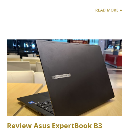
operasi Windows 10-nya yang kegemukan. Selain format
READ MORE »
dan install ulang, ada cara lain yang lebih efektif dalam
membuat komputer kita bekerja seperti layaknya baru beli.
Caranya adalah download Windows 10 ISO versi ringan. Lho,
apa bedanya? Kalau kita memilih untuk download Windows
10 ISO versi ringan dan instalasikan di PC kita, maka fitur-
fitur, fungsi atau aplikasi yang jarang digunakan, sudah
ditiadakan. Selain lebih hemat ruang di harddisk, dibuangnya
fitur-fitur yang tidak berguna tersebut akan membuat PC
atau laptop spek rendah pun bisa menjalankan Windows 10
dengan lancar. Download Windows 10 Terbaru October
2020 Update Lalu, apa saja yang ada di Windows 10 versi
Lite alias versi Ringan tersebut? Nah ini dia: Windows 10
SuperLite Compact (Gaming Edition) x64 – ...
Review Asus ExpertBook B3