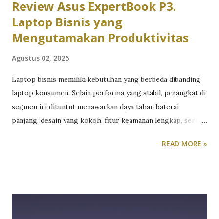
Review Asus ExpertBook P3.
Laptop Bisnis yang
Mengutamakan Produktivitas
Agustus 02, 2026
Laptop bisnis memiliki kebutuhan yang berbeda dibanding
laptop konsumen. Selain performa yang stabil, perangkat di
segmen ini dituntut menawarkan daya tahan baterai
panjang, desain yang kokoh, fitur keamanan lengkap, serta
kenyamanan penggunaan dalam jangka waktu lama. Untuk
READ MORE »
melihat kemampuannya secara langsung, tim redaksi
TeknoReview.net menggunakan Asus ExpertBook sebagai
perangkat kerja utama selama beberapa minggu. Khususnya
Asus ExpertBook P3 P3405CVA. Berikut review Asus
ExpertBook P3 versi kami. Dalam pengujian sehari-hari,
laptop ini digunakan untuk berbagai aktivitas produktivitas