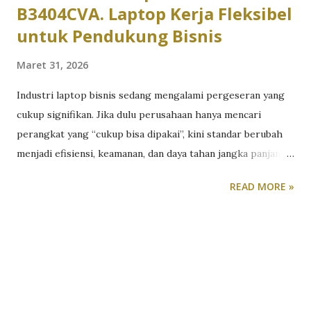
B3404CVA. Laptop Kerja Fleksibel
untuk Pendukung Bisnis
Maret 31, 2026
Industri laptop bisnis sedang mengalami pergeseran yang
cukup signifikan. Jika dulu perusahaan hanya mencari
perangkat yang “cukup bisa dipakai”, kini standar berubah
menjadi efisiensi, keamanan, dan daya tahan jangka panjang.
Tekanan untuk bekerja hybrid, meningkatnya ancaman siber,
READ MORE »
serta kebutuhan multitasking membuat laptop bisnis harus
lebih dari sekadar alat kerja. Ia harus menjadi fondasi
produktivitas. Di sisi lain, tidak semua perusahaan siap
mengalokasikan budget untuk perangkat flagship. Di sinilah
segmen laptop bisnis menengah menjadi menarik. Pasalnya,
laptop bisnis kelas menengah menawarkan keseimbangan
antara harga, fitur, dan performa. Namun, kompromi