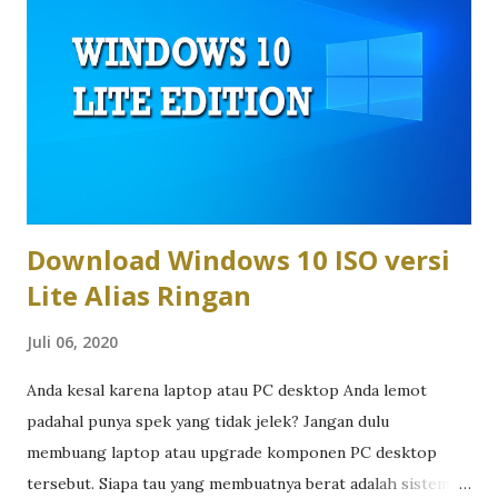
plastik atau kombinasi plastik-metal dengan pilihan warna
yang lebih variatif, cocok untuk kamu yang suka tampilan
segar dan kasual. Asus Zenbook naik kelas dengan
konstruksi aluminium unibody yang memberi kesan elegan
dan solid, plus bodi setipis 1,1cm pada beberapa model,
menjadikannya pilihan yang lebih “profesional” saat dibawa
ke meeting klien. Performa dan Chip AI: Cukup vs Maksimal
...
Download Windows 10 ISO versi
Lite Alias Ringan
Juli 06, 2020
Anda kesal karena laptop atau PC desktop Anda lemot
padahal punya spek yang tidak jelek? Jangan dulu
membuang laptop atau upgrade komponen PC desktop
tersebut. Siapa tau yang membuatnya berat adalah sistem