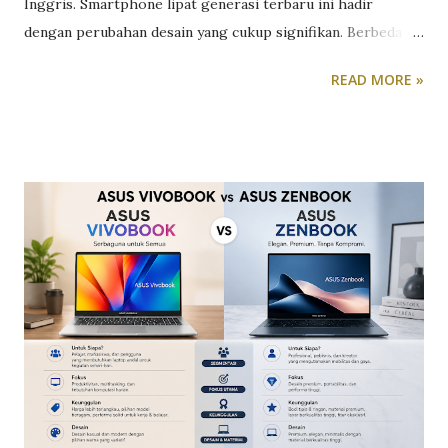
Inggris. Smartphone lipat generasi terbaru ini hadir
dengan perubahan desain yang cukup signifikan. Berbeda
dari pendahulunya yang cenderung memanjang, Galaxy Z
READ MORE »
Fold8 mengusung bodi yang lebih pendek dan lebar
sehingga diklaim lebih nyaman digunakan, terutama saat
dioperasikan dengan satu tangan. Dalam kondisi terlipat,
Galaxy Z Fold8 memiliki dimensi 81,9 x 123,9 x 9,7 mm,
sementara saat dibuka ukurannya menjadi 161,4 x 123,9 x 4,5
mm. Desain baru tersebut membuat perangkat ini memiliki
bentuk menyerupai buku catatan kecil atau paspor,
sekaligus memberikan pengalaman penggunaan yang lebih
ergonomis dibanding generasi sebelumnya. Meski
dimensinya lebih ringkas, Samsung tetap mempertahankan
layar utama berukuran besar. Galaxy Z Fold8 menggunakan
panel Dynamic AMOLED 2X seluas 7,6 inci dengan resolusi
1.848 x 2.448 piksel, refresh rate adaptif hingga 120Hz,