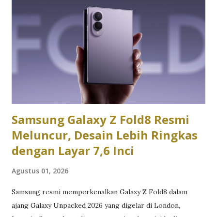
seperti membuka puluhan tab browser, mengolah dokumen,
mengedit spreadsheet, mengikuti rapat virtual, hingga
menjalankan berbagai aplikasi komunikasi secara
bersamaan. Hasilnya menunjukkan bahwa Asus ExpertBook
memang dirancang untuk memenuhi kebutuhan profesional
yang mengutamakan efisiensi dan stabilitas dibanding
sekadar mengejar angka benchmark. Desain Asus
ExpertBook langsung memberikan ke...
Samsung Galaxy Z Fold8 Resmi
Meluncur, Desain Lebih Ringkas
dengan Layar 7,6 Inci
Agustus 01, 2026
Samsung resmi memperkenalkan Galaxy Z Fold8 dalam
ajang Galaxy Unpacked 2026 yang digelar di London,