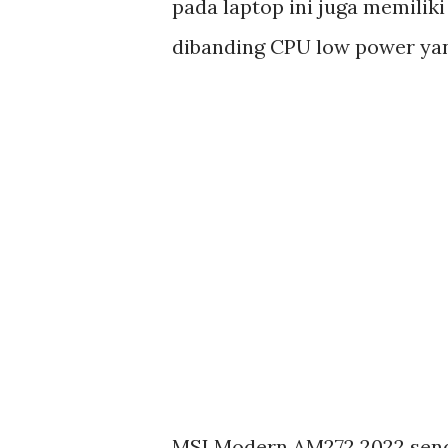
pada laptop ini juga memilik
dibanding CPU low power yan
MSI Modern AM272 2022 send