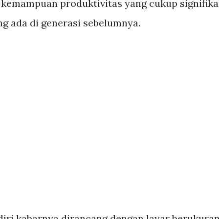
i kemampuan produktivitas yang cukup signifik
g ada di generasi sebelumnya.
iri kabarnya dirancang dengan layar berukura