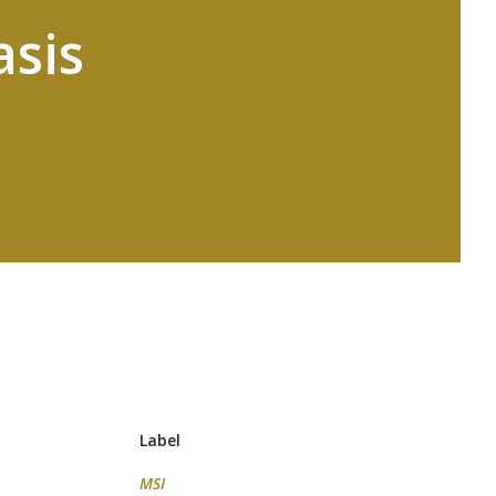
asis
Label
MSI