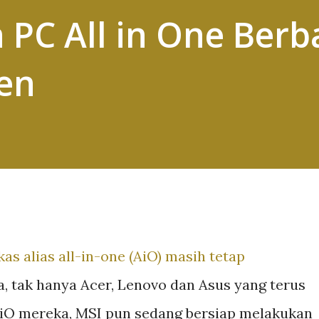
 PC All in One Berb
Gen
as alias all-in-one (AiO) masih tetap
, tak hanya Acer, Lenovo dan Asus yang terus
iO mereka, MSI pun sedang bersiap melakukan