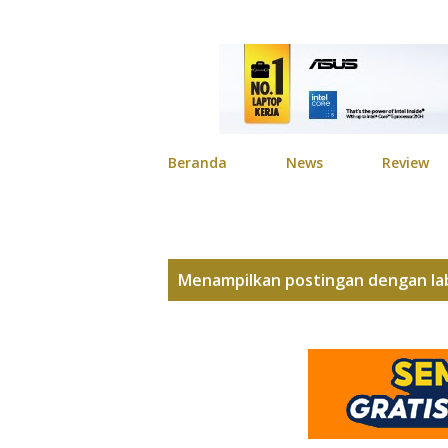
Beranda
News
Review
P
Menampilkan postingan dengan la
o
s
t
i