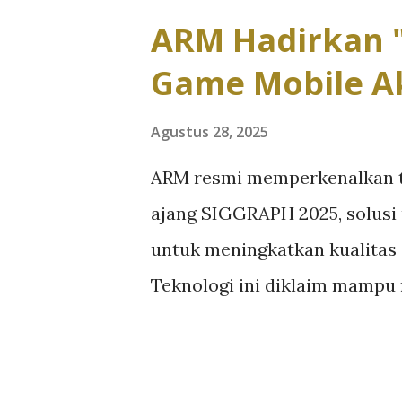
n
ARM Hadirkan "
g
Game Mobile Ak
a
n
Agustus 28, 2025
ARM resmi memperkenalkan te
ajang SIGGRAPH 2025, solusi 
untuk meningkatkan kualitas 
Teknologi ini diklaim mampu
tanpa mengorbankan performa
dengan prinsip mirip Nvidia 
lalu di-upscale menggunakan