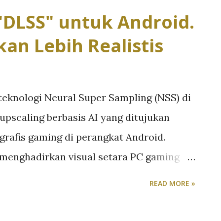
DLSS" untuk Android.
an Lebih Realistis
knologi Neural Super Sampling (NSS) di
upscaling berbasis AI yang ditujukan
grafis gaming di perangkat Android.
 menghadirkan visual setara PC gaming
 atau daya tahan baterai. NSS bekerja
READ MORE »
DLSS: game dirender pada resolusi rendah
 neural network. Pada demo awal, gambar