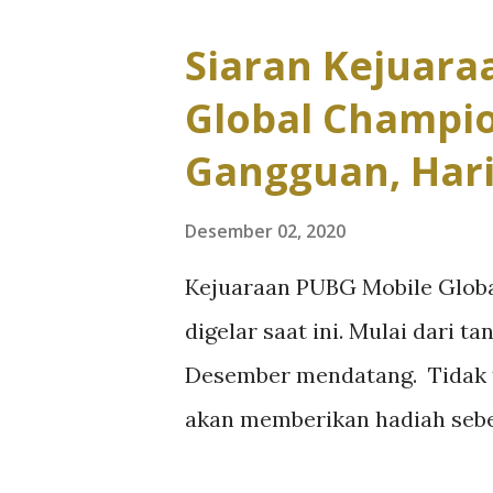
komitmen bahwa game ini har
Siaran Kejuara
secara positif dan aman dan
Global Champi
Pemain yang dibawah umur p
Gangguan, Hari 
izin orang tua terlebih dahu
bersangkutan. Ketika bermai
Desember 02, 2020
satu sama lain dengan pemain 
Kejuaraan PUBG Mobile Glob
digunakan untuk membangun k
digelar saat ini. Mulai dari 
Selain itu, jika terasa klop,
Desember mendatang. Tidak 
daftar teman. Sete...
akan memberikan hadiah sebes
PMGC. Namun sayangnya, sia