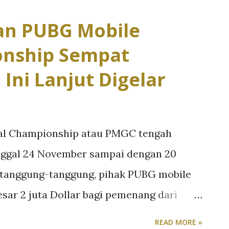
us dapat dimainkan oleh para pemain
an PUBG Mobile
 tentunya menyenangkan bagi semua.
onship Sempat
un sebenarnya diharuskan untuk meminta
Ini Lanjut Digelar
lu untuk memainkan game yang
n game FreeFire, pemain dapat mengobrol
lain menggunakan fitur obrolan. Fitur ini
al Championship atau PMGC tengah
eakraban antar tim dan antar pemain.
tanggal 24 November sampai dengan 20
 pemain dapat menambahkan pemain lain ke
tanggung-tanggung, pihak PUBG mobile
ar 2 juta Dollar bagi pemenang dari
ran perhelatan tersebut sempat
READ MORE »