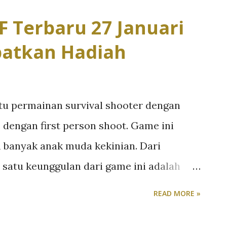
 game ini begitu fenomenal hingga
 Terbaru 27 Januari
Selain itu, review yang didapat juga cukup
patkan Hadiah
 ini sudah didapat dari 34 juta reviewer.
dalan favorit PUBG player Dari berbagai
kan di PUBG, berikut adalah beberapa
tu permainan survival shooter dengan
ng banyak digunakan oleh pemain yang
 dengan first person shoot. Game ini
 merupakan senjata paling mematikan di
 banyak anak muda kekinian. Dari
yaps! AUG adalah senjata andalan PU...
h satu keunggulan dari game ini adalah
an developer-nya selalu mengupgrade
READ MORE »
ari skin, weapon, karakter serta voucher
ara pemainnya. Garena memiliki