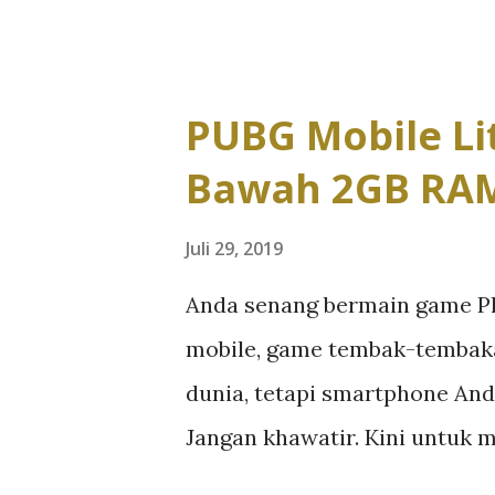
tentunya harus berinovasi d
yang curang tersebut. Kabar 
mengembangkan sistem pert
PUBG Mobile Li
hacker dan cheater pada gam
Bawah 2GB RA
dijalankan, beberapa pemain 
Pencekalan ini diceritakan s
Juli 29, 2019
curang di Reddit. Ia mengaku
Anda senang bermain game P
karena menggunakan hack. Bu
mobile, game tembak-tembaka
muncul pada game yang berbu
dunia, tetapi smartphone And
Tolong berhenti," Pemain ga
Jangan khawatir. Kini untuk m
Reddit lukmly...
Tencent Games serta PUBG C