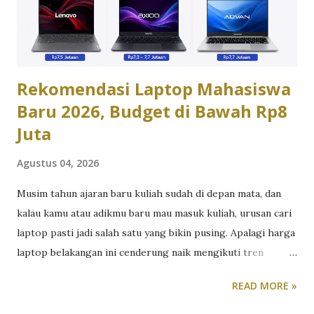
waktu screen timeout, misalnya jadi 15-30 detik, supaya
layar tidak menyala percuma saat HP tidak dipakai.
Kendalikan aplikasi yang jalan di background Banyak aplikasi
yang tet...
Rekomendasi Laptop Mahasiswa
Baru 2026, Budget di Bawah Rp8
Juta
Agustus 04, 2026
Musim tahun ajaran baru kuliah sudah di depan mata, dan
kalau kamu atau adikmu baru mau masuk kuliah, urusan cari
laptop pasti jadi salah satu yang bikin pusing. Apalagi harga
laptop belakangan ini cenderung naik mengikuti tren
kenaikan harga komponen RAM, SSD dan prosesor. Tapi
READ MORE »
tenang, dengan bujet di bawah 8 juta, kamu masih punya
cukup banyak opsi laptop yang layak dipakai selama kuliah,