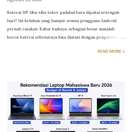
Baterai HP tiba-tiba tekor padahal baru dipakai setengah
hari? Ini keluhan yang hampir semua pengguna Android
pernah rasakan. Kabar baiknya, sebagian besar masalah
boros baterai sebenarnya bisa diatasi dengan pengaturan
sederhana yang jarang disadari orang. Berikut langkah-
READ MORE »
langkah yang bisa langsung kamu coba hari ini. Atur layar,
sumber boros nomor satu Layar adalah komponen yang
paling banyak menyedot daya baterai, jauh di atas
komponen lain. Turunkan tingkat kecerahan layar ke level
yang masih nyaman di mata, atau aktifkan kecerahan
otomatis supaya HP menyesuaikan sendiri sesuai kondisi
cahaya sekitar. Kalau HP-mu punya layar AMOLED, aktifkan
dark mode, karena di layar jenis ini, warna hitam benar-
benar mematikan piksel sehingga lebih hemat daya
dibanding tampilan terang. Jangan lupa juga perpendek