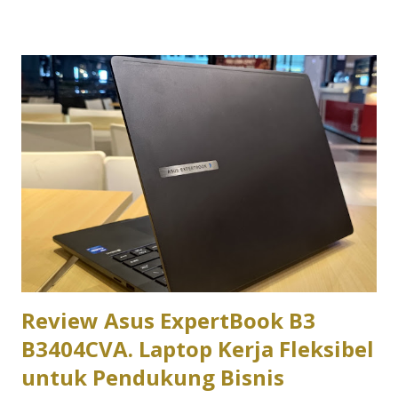
asalkan tahu jenis apa yang benar-benar kamu butuhkan.
Kuliah non-desain: prioritaskan kenyamanan dan daya tahan
Kalau jurusanmu lebih banyak berurusan dengan dokumen,
presentasi, riset, dan browsing, misalnya jurusan ekonomi,
hukum, komunikasi, atau ilmu sosial lainnya, kamu
sebenarnya tidak butuh laptop dengan spesifikasi tinggi.
Yang lebih penting justru kenyamanan pemakaian harian.
Keyboard yang enak diketik untuk mengerjakan tugas
berjam-jam, baterai yang tahan lama untuk kelas seharian
tanpa colokan, dan bobot yang ringan supaya nyaman dibawa
bolak-balik kampus. Di kisaran har...
Review Asus ExpertBook B3
B3404CVA. Laptop Kerja Fleksibel
untuk Pendukung Bisnis