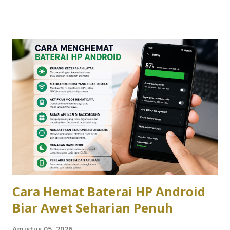
kemampuannya telah berkembang ke berbagai bidang
profesional. AI generatif mulai dimanfaatkan untuk
menganalisis data, menyusun dokumen bisnis, membantu
proses pemrograman, hingga mendukung pengambilan
keputusan berbasis informasi. Perubahan tersebut
memunculkan pertanyaan baru. Bukan lagi apakah AI akan
memengaruhi dunia kerja, melainkan seberapa besar
dampaknya terhadap cara manusia bekerja. Berbagai
perusahaan kini mulai mengintegrasikan AI ke dalam alur
kerja sehari-hari untuk meningkatkan efisiensi sekaligus
menekan biaya operasional. AI Mengubah Cara Kerja, Bukan
Sekadar Menggantikan Pekerjaan Salah satu sektor yang
paling cepat merasakan manfaat AI generatif a...
Cara Hemat Baterai HP Android
Biar Awet Seharian Penuh
Agustus 05, 2026