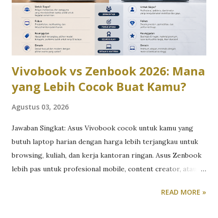
mencoba mengisi celah segmen laptop bisnis menengah
lewat Asus ExpertBook B3 B3404CVA . Laptop bisnis ini
ditujukan untuk perusahaan yang membutuhkan perangkat
kerja solid dengan fitur enterprise, tetapi tetap r...
Vivobook vs Zenbook 2026: Mana
yang Lebih Cocok Buat Kamu?
Agustus 03, 2026
Jawaban Singkat: Asus Vivobook cocok untuk kamu yang
butuh laptop harian dengan harga lebih terjangkau untuk
browsing, kuliah, dan kerja kantoran ringan. Asus Zenbook
lebih pas untuk profesional mobile, content creator, atau
siapa pun yang butuh performa tinggi dalam bodi premium
READ MORE »
yang tipis dan ringan. Perdebatan Vivobook vs Zenbook
sebenarnya bukan soal mana yang “lebih bagus”, tapi mana