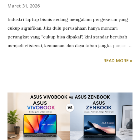
Maret 31, 2026
Industri laptop bisnis sedang mengalami pergeseran yang
cukup signifikan. Jika dulu perusahaan hanya mencari
perangkat yang “cukup bisa dipakai”, kini standar berubah
menjadi efisiensi, keamanan, dan daya tahan jangka panjang.
Tekanan untuk bekerja hybrid, meningkatnya ancaman siber,
READ MORE »
serta kebutuhan multitasking membuat laptop bisnis harus
lebih dari sekadar alat kerja. Ia harus menjadi fondasi
produktivitas. Di sisi lain, tidak semua perusahaan siap
mengalokasikan budget untuk perangkat flagship. Di sinilah
segmen laptop bisnis menengah menjadi menarik. Pasalnya,
laptop bisnis kelas menengah menawarkan keseimbangan
antara harga, fitur, dan performa. Namun, kompromi
tentunya selalu ada dibanding seri flagship, dan di sinilah
evaluasi kritis menjadi penting. Sebagai contoh, Asus