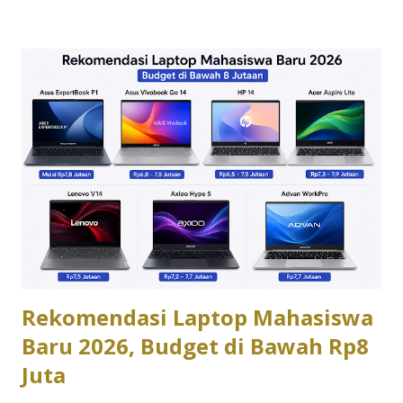
yang paling sesuai dengan kebutuhan dan budget kamu.
Berikut perbandingan lengkapnya berdasarkan lini terbaru
laptop Asus 2026. Desain dan Material: Plastik Modern vs
Aluminium Premium Asus Vivobook mengusung desain
plastik atau kombinasi plastik-metal dengan pilihan warna
yang lebih variatif, cocok untuk kamu yang suka tampilan
segar dan kasual. Asus Zenbook naik kelas dengan
konstruksi aluminium unibody yang memberi kesan elegan
dan solid, plus bodi setipis 1,1cm pada beberapa model,
menjadikannya pilihan yang lebih “profesional” saat dibawa
ke meeting klien. Performa dan Chip AI: Cukup vs Maksimal
...
Rekomendasi Laptop Mahasiswa
Baru 2026, Budget di Bawah Rp8
Juta