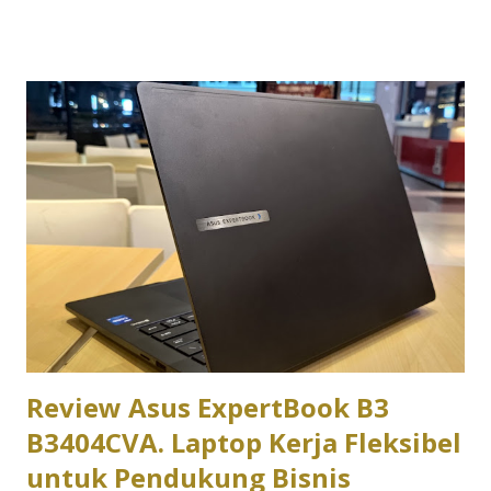
TeknoReview.net menggunakan Asus ExpertBook sebagai
perangkat kerja utama selama beberapa minggu. Khususnya
Asus ExpertBook P3 P3405CVA. Berikut review Asus
ExpertBook P3 versi kami. Dalam pengujian sehari-hari,
laptop ini digunakan untuk berbagai aktivitas produktivitas
seperti membuka puluhan tab browser, mengolah dokumen,
mengedit spreadsheet, mengikuti rapat virtual, hingga
menjalankan berbagai aplikasi komunikasi secara
bersamaan. Hasilnya menunjukkan bahwa Asus ExpertBook
memang dirancang untuk memenuhi kebutuhan profesional
yang mengutamakan efisiensi dan stabilitas dibanding
sekadar mengejar angka benchmark. Desain Asus
ExpertBook langsung memberikan ke...
Review Asus ExpertBook B3
B3404CVA. Laptop Kerja Fleksibel
untuk Pendukung Bisnis