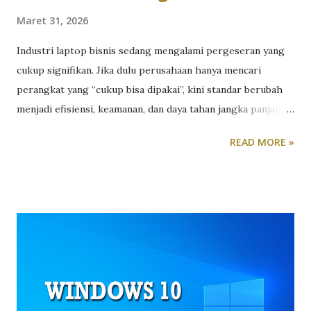
Maret 31, 2026
Industri laptop bisnis sedang mengalami pergeseran yang
cukup signifikan. Jika dulu perusahaan hanya mencari
perangkat yang “cukup bisa dipakai”, kini standar berubah
menjadi efisiensi, keamanan, dan daya tahan jangka panjang.
Tekanan untuk bekerja hybrid, meningkatnya ancaman siber,
READ MORE »
serta kebutuhan multitasking membuat laptop bisnis harus
lebih dari sekadar alat kerja. Ia harus menjadi fondasi
produktivitas. Di sisi lain, tidak semua perusahaan siap
mengalokasikan budget untuk perangkat flagship. Di sinilah
segmen laptop bisnis menengah menjadi menarik. Pasalnya,
laptop bisnis kelas menengah menawarkan keseimbangan
antara harga, fitur, dan performa. Namun, kompromi
tentunya selalu ada dibanding seri flagship, dan di sinilah
evaluasi kritis menjadi penting. Sebagai contoh, Asus