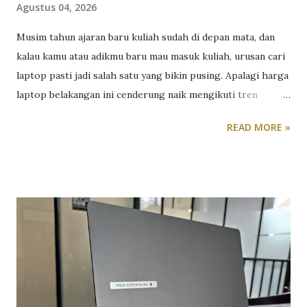
Agustus 04, 2026
Musim tahun ajaran baru kuliah sudah di depan mata, dan
kalau kamu atau adikmu baru mau masuk kuliah, urusan cari
laptop pasti jadi salah satu yang bikin pusing. Apalagi harga
laptop belakangan ini cenderung naik mengikuti tren
kenaikan harga komponen RAM, SSD dan prosesor. Tapi
READ MORE »
tenang, dengan bujet di bawah 8 juta, kamu masih punya
cukup banyak opsi laptop yang layak dipakai selama kuliah,
asalkan tahu jenis apa yang benar-benar kamu butuhkan.
Kuliah non-desain: prioritaskan kenyamanan dan daya tahan
Kalau jurusanmu lebih banyak berurusan dengan dokumen,
presentasi, riset, dan browsing, misalnya jurusan ekonomi,
hukum, komunikasi, atau ilmu sosial lainnya, kamu
sebenarnya tidak butuh laptop dengan spesifikasi tinggi.
Yang lebih penting justru kenyamanan pemakaian harian.
Keyboard yang enak diketik untuk mengerjakan tugas