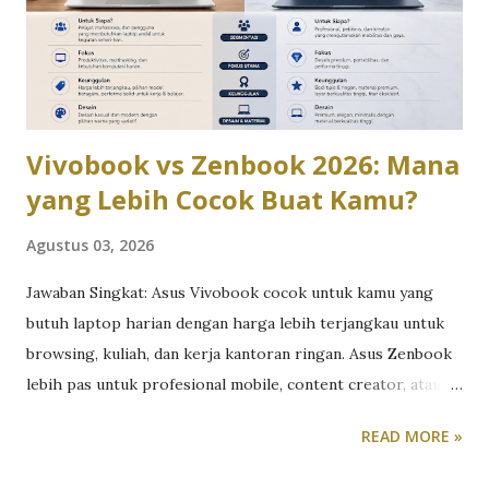
Vivobook vs Zenbook 2026: Mana
yang Lebih Cocok Buat Kamu?
Agustus 03, 2026
Jawaban Singkat: Asus Vivobook cocok untuk kamu yang
butuh laptop harian dengan harga lebih terjangkau untuk
browsing, kuliah, dan kerja kantoran ringan. Asus Zenbook
lebih pas untuk profesional mobile, content creator, atau
siapa pun yang butuh performa tinggi dalam bodi premium
READ MORE »
yang tipis dan ringan. Perdebatan Vivobook vs Zenbook
sebenarnya bukan soal mana yang “lebih bagus”, tapi mana