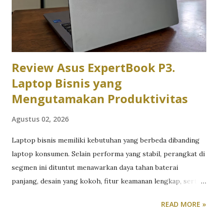
berjam-jam, baterai yang tahan lama untuk kelas seharian
tanpa colokan, dan bobot yang ringan supaya nyaman dibawa
bolak-balik kampus. Di kisaran har...
Review Asus ExpertBook P3.
Laptop Bisnis yang
Mengutamakan Produktivitas
Agustus 02, 2026
Laptop bisnis memiliki kebutuhan yang berbeda dibanding
laptop konsumen. Selain performa yang stabil, perangkat di
segmen ini dituntut menawarkan daya tahan baterai
panjang, desain yang kokoh, fitur keamanan lengkap, serta
kenyamanan penggunaan dalam jangka waktu lama. Untuk
READ MORE »
melihat kemampuannya secara langsung, tim redaksi