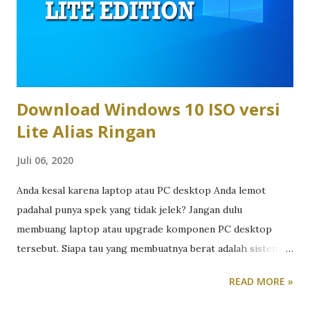
mencoba mengisi celah segmen laptop bisnis menengah
lewat Asus ExpertBook B3 B3404CVA . Laptop bisnis ini
ditujukan untuk perusahaan yang membutuhkan perangkat
kerja solid dengan fitur enterprise, tetapi tetap r...
Download Windows 10 ISO versi
Lite Alias Ringan
Juli 06, 2020
Anda kesal karena laptop atau PC desktop Anda lemot
padahal punya spek yang tidak jelek? Jangan dulu
membuang laptop atau upgrade komponen PC desktop
tersebut. Siapa tau yang membuatnya berat adalah sistem
operasi Windows 10-nya yang kegemukan. Selain format
READ MORE »
dan install ulang, ada cara lain yang lebih efektif dalam
membuat komputer kita bekerja seperti layaknya baru beli.