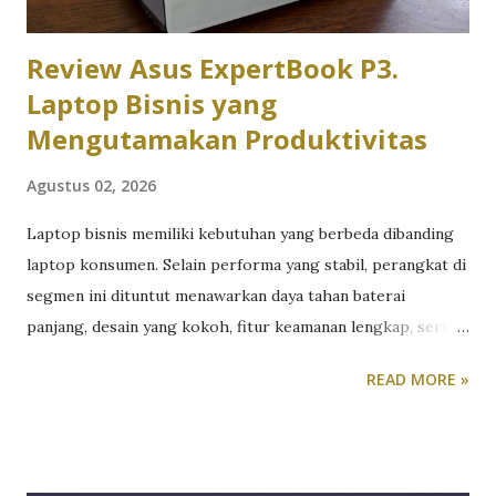
Review Asus ExpertBook P3.
Laptop Bisnis yang
Mengutamakan Produktivitas
Agustus 02, 2026
Laptop bisnis memiliki kebutuhan yang berbeda dibanding
laptop konsumen. Selain performa yang stabil, perangkat di
segmen ini dituntut menawarkan daya tahan baterai
panjang, desain yang kokoh, fitur keamanan lengkap, serta
kenyamanan penggunaan dalam jangka waktu lama. Untuk
READ MORE »
melihat kemampuannya secara langsung, tim redaksi
TeknoReview.net menggunakan Asus ExpertBook sebagai
perangkat kerja utama selama beberapa minggu. Khususnya
Asus ExpertBook P3 P3405CVA. Berikut review Asus