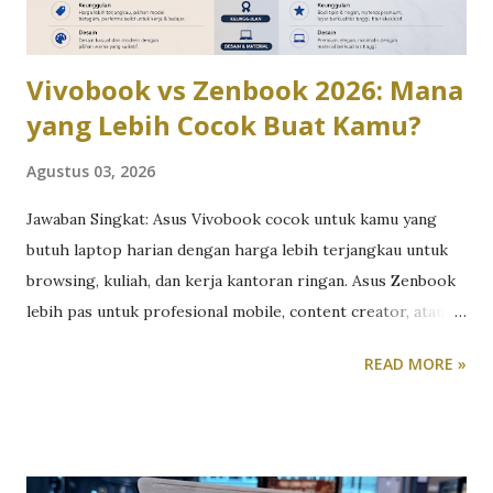
1.848 x 2.448 piksel, refresh rate adaptif hingga 120Hz,
serta tingkat kecerahan mencapa...
Vivobook vs Zenbook 2026: Mana
yang Lebih Cocok Buat Kamu?
Agustus 03, 2026
Jawaban Singkat: Asus Vivobook cocok untuk kamu yang
butuh laptop harian dengan harga lebih terjangkau untuk
browsing, kuliah, dan kerja kantoran ringan. Asus Zenbook
lebih pas untuk profesional mobile, content creator, atau
siapa pun yang butuh performa tinggi dalam bodi premium
READ MORE »
yang tipis dan ringan. Perdebatan Vivobook vs Zenbook
sebenarnya bukan soal mana yang “lebih bagus”, tapi mana
yang paling sesuai dengan kebutuhan dan budget kamu.
Berikut perbandingan lengkapnya berdasarkan lini terbaru