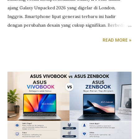
ajang Galaxy Unpacked 2026 yang digelar di London,
Inggris. Smartphone lipat generasi terbaru ini hadir
dengan perubahan desain yang cukup signifikan. Berbeda
dari pendahulunya yang cenderung memanjang, Galaxy Z
READ MORE »
Fold8 mengusung bodi yang lebih pendek dan lebar
sehingga diklaim lebih nyaman digunakan, terutama saat
dioperasikan dengan satu tangan. Dalam kondisi terlipat,
Galaxy Z Fold8 memiliki dimensi 81,9 x 123,9 x 9,7 mm,
sementara saat dibuka ukurannya menjadi 161,4 x 123,9 x 4,5
mm. Desain baru tersebut membuat perangkat ini memiliki
bentuk menyerupai buku catatan kecil atau paspor,
sekaligus memberikan pengalaman penggunaan yang lebih
ergonomis dibanding generasi sebelumnya. Meski
dimensinya lebih ringkas, Samsung tetap mempertahankan
layar utama berukuran besar. Galaxy Z Fold8 menggunakan
panel Dynamic AMOLED 2X seluas 7,6 inci dengan resolusi