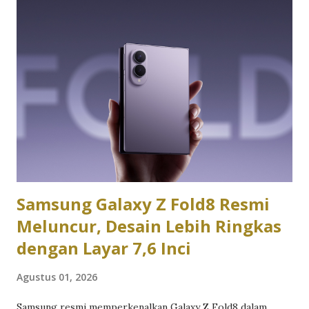
ExpertBook P3 versi kami. Dalam pengujian sehari-hari,
laptop ini digunakan untuk berbagai aktivitas produktivitas
seperti membuka puluhan tab browser, mengolah dokumen,
mengedit spreadsheet, mengikuti rapat virtual, hingga
menjalankan berbagai aplikasi komunikasi secara
bersamaan. Hasilnya menunjukkan bahwa Asus ExpertBook
memang dirancang untuk memenuhi kebutuhan profesional
yang mengutamakan efisiensi dan stabilitas dibanding
sekadar mengejar angka benchmark. Desain Asus
ExpertBook langsung memberikan ke...
Samsung Galaxy Z Fold8 Resmi
Meluncur, Desain Lebih Ringkas
dengan Layar 7,6 Inci
Agustus 01, 2026
Samsung resmi memperkenalkan Galaxy Z Fold8 dalam