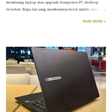
membuang laptop atau upgrade komponen PC desktop
tersebut. Siapa tau yang membuatnya berat adalah sistem
operasi Windows 10-nya yang kegemukan. Selain format
READ MORE »
dan install ulang, ada cara lain yang lebih efektif dalam
membuat komputer kita bekerja seperti layaknya baru beli.
Caranya adalah download Windows 10 ISO versi ringan. Lho,
apa bedanya? Kalau kita memilih untuk download Windows
10 ISO versi ringan dan instalasikan di PC kita, maka fitur-
fitur, fungsi atau aplikasi yang jarang digunakan, sudah
ditiadakan. Selain lebih hemat ruang di harddisk, dibuangnya
fitur-fitur yang tidak berguna tersebut akan membuat PC
atau laptop spek rendah pun bisa menjalankan Windows 10
dengan lancar. Download Windows 10 Terbaru October
2020 Update Lalu, apa saja yang ada di Windows 10 versi
Lite alias versi Ringan tersebut? Nah ini dia: Windows 10
SuperLite Compact (Gaming Edition) x64 – ...