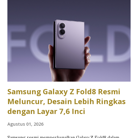
ExpertBook P3 versi kami. Dalam pengujian sehari-hari,
laptop ini digunakan untuk berbagai aktivitas produktivitas
seperti membuka puluhan tab browser, mengolah dokumen,
mengedit spreadsheet, mengikuti rapat virtual, hingga
menjalankan berbagai aplikasi komunikasi secara
bersamaan. Hasilnya menunjukkan bahwa Asus ExpertBook
memang dirancang untuk memenuhi kebutuhan profesional
yang mengutamakan efisiensi dan stabilitas dibanding
sekadar mengejar angka benchmark. Desain Asus
ExpertBook langsung memberikan ke...
Samsung Galaxy Z Fold8 Resmi
Meluncur, Desain Lebih Ringkas
dengan Layar 7,6 Inci
Agustus 01, 2026
Samsung resmi memperkenalkan Galaxy Z Fold8 dalam