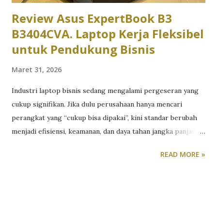
Review Asus ExpertBook B3
B3404CVA. Laptop Kerja Fleksibel
untuk Pendukung Bisnis
Maret 31, 2026
Industri laptop bisnis sedang mengalami pergeseran yang
cukup signifikan. Jika dulu perusahaan hanya mencari
perangkat yang “cukup bisa dipakai”, kini standar berubah
menjadi efisiensi, keamanan, dan daya tahan jangka panjang.
Tekanan untuk bekerja hybrid, meningkatnya ancaman siber,
READ MORE »
serta kebutuhan multitasking membuat laptop bisnis harus
lebih dari sekadar alat kerja. Ia harus menjadi fondasi
produktivitas. Di sisi lain, tidak semua perusahaan siap
mengalokasikan budget untuk perangkat flagship. Di sinilah
segmen laptop bisnis menengah menjadi menarik. Pasalnya,