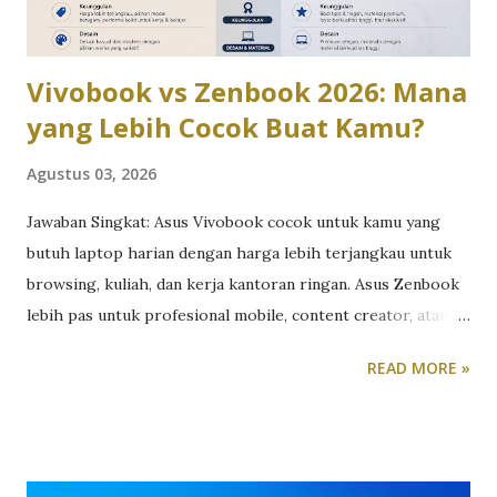
1.848 x 2.448 piksel, refresh rate adaptif hingga 120Hz,
serta tingkat kecerahan mencapa...
Vivobook vs Zenbook 2026: Mana
yang Lebih Cocok Buat Kamu?
Agustus 03, 2026
Jawaban Singkat: Asus Vivobook cocok untuk kamu yang
butuh laptop harian dengan harga lebih terjangkau untuk
browsing, kuliah, dan kerja kantoran ringan. Asus Zenbook
lebih pas untuk profesional mobile, content creator, atau
siapa pun yang butuh performa tinggi dalam bodi premium
READ MORE »
yang tipis dan ringan. Perdebatan Vivobook vs Zenbook
sebenarnya bukan soal mana yang “lebih bagus”, tapi mana
yang paling sesuai dengan kebutuhan dan budget kamu.
Berikut perbandingan lengkapnya berdasarkan lini terbaru