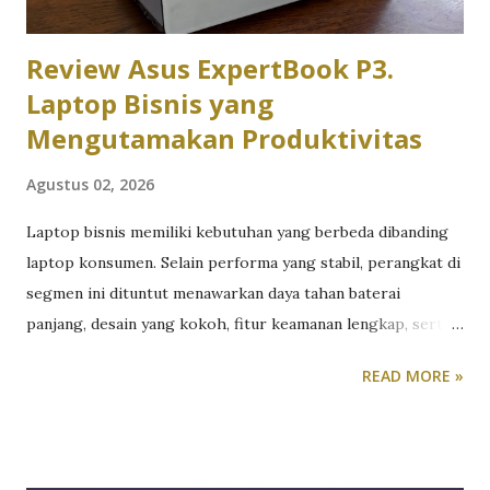
Review Asus ExpertBook P3.
Laptop Bisnis yang
Mengutamakan Produktivitas
Agustus 02, 2026
Laptop bisnis memiliki kebutuhan yang berbeda dibanding
laptop konsumen. Selain performa yang stabil, perangkat di
segmen ini dituntut menawarkan daya tahan baterai
panjang, desain yang kokoh, fitur keamanan lengkap, serta
kenyamanan penggunaan dalam jangka waktu lama. Untuk
READ MORE »
melihat kemampuannya secara langsung, tim redaksi
TeknoReview.net menggunakan Asus ExpertBook sebagai
perangkat kerja utama selama beberapa minggu. Khususnya
Asus ExpertBook P3 P3405CVA. Berikut review Asus