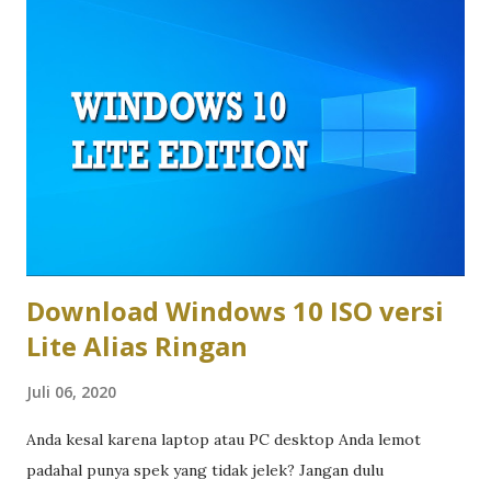
laptop Asus 2026. Desain dan Material: Plastik Modern vs
Aluminium Premium Asus Vivobook mengusung desain
plastik atau kombinasi plastik-metal dengan pilihan warna
yang lebih variatif, cocok untuk kamu yang suka tampilan
segar dan kasual. Asus Zenbook naik kelas dengan
konstruksi aluminium unibody yang memberi kesan elegan
dan solid, plus bodi setipis 1,1cm pada beberapa model,
menjadikannya pilihan yang lebih “profesional” saat dibawa
ke meeting klien. Performa dan Chip AI: Cukup vs Maksimal
...
Download Windows 10 ISO versi
Lite Alias Ringan
Juli 06, 2020
Anda kesal karena laptop atau PC desktop Anda lemot
padahal punya spek yang tidak jelek? Jangan dulu