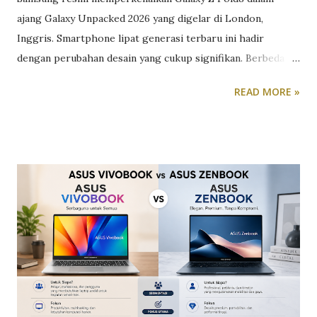
ajang Galaxy Unpacked 2026 yang digelar di London,
Inggris. Smartphone lipat generasi terbaru ini hadir
dengan perubahan desain yang cukup signifikan. Berbeda
dari pendahulunya yang cenderung memanjang, Galaxy Z
READ MORE »
Fold8 mengusung bodi yang lebih pendek dan lebar
sehingga diklaim lebih nyaman digunakan, terutama saat
dioperasikan dengan satu tangan. Dalam kondisi terlipat,
Galaxy Z Fold8 memiliki dimensi 81,9 x 123,9 x 9,7 mm,
sementara saat dibuka ukurannya menjadi 161,4 x 123,9 x 4,5
mm. Desain baru tersebut membuat perangkat ini memiliki
bentuk menyerupai buku catatan kecil atau paspor,
sekaligus memberikan pengalaman penggunaan yang lebih
ergonomis dibanding generasi sebelumnya. Meski
dimensinya lebih ringkas, Samsung tetap mempertahankan
layar utama berukuran besar. Galaxy Z Fold8 menggunakan
panel Dynamic AMOLED 2X seluas 7,6 inci dengan resolusi