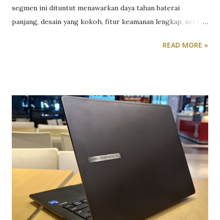
segmen ini dituntut menawarkan daya tahan baterai
panjang, desain yang kokoh, fitur keamanan lengkap, serta
kenyamanan penggunaan dalam jangka waktu lama. Untuk
READ MORE »
melihat kemampuannya secara langsung, tim redaksi
TeknoReview.net menggunakan Asus ExpertBook sebagai
perangkat kerja utama selama beberapa minggu. Khususnya
Asus ExpertBook P3 P3405CVA. Berikut review Asus
ExpertBook P3 versi kami. Dalam pengujian sehari-hari,
laptop ini digunakan untuk berbagai aktivitas produktivitas
seperti membuka puluhan tab browser, mengolah dokumen,
mengedit spreadsheet, mengikuti rapat virtual, hingga
menjalankan berbagai aplikasi komunikasi secara
bersamaan. Hasilnya menunjukkan bahwa Asus ExpertBook
memang dirancang untuk memenuhi kebutuhan profesional
yang mengutamakan efisiensi dan stabilitas dibanding
sekadar mengejar angka benchmark. Desain Asus