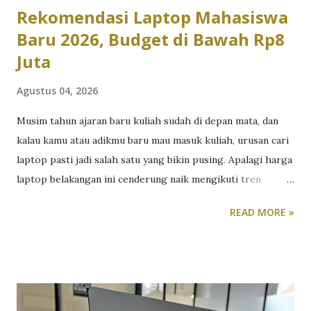
Rekomendasi Laptop Mahasiswa
Baru 2026, Budget di Bawah Rp8
Juta
Agustus 04, 2026
Musim tahun ajaran baru kuliah sudah di depan mata, dan
kalau kamu atau adikmu baru mau masuk kuliah, urusan cari
laptop pasti jadi salah satu yang bikin pusing. Apalagi harga
laptop belakangan ini cenderung naik mengikuti tren
kenaikan harga komponen RAM, SSD dan prosesor. Tapi
READ MORE »
tenang, dengan bujet di bawah 8 juta, kamu masih punya
cukup banyak opsi laptop yang layak dipakai selama kuliah,
asalkan tahu jenis apa yang benar-benar kamu butuhkan.
Kuliah non-desain: prioritaskan kenyamanan dan daya tahan
Kalau jurusanmu lebih banyak berurusan dengan dokumen,