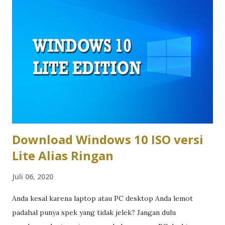
laptop bisnis kelas menengah menawarkan keseimbangan
antara harga, fitur, dan performa. Namun, kompromi
tentunya selalu ada dibanding seri flagship, dan di sinilah
evaluasi kritis menjadi penting. Sebagai contoh, Asus
mencoba mengisi celah segmen laptop bisnis menengah
lewat Asus ExpertBook B3 B3404CVA . Laptop bisnis ini
ditujukan untuk perusahaan yang membutuhkan perangkat
kerja solid dengan fitur enterprise, tetapi tetap r...
Download Windows 10 ISO versi
Lite Alias Ringan
Juli 06, 2020
Anda kesal karena laptop atau PC desktop Anda lemot
padahal punya spek yang tidak jelek? Jangan dulu