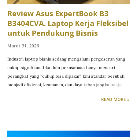
ExpertBook langsung memberikan ke...
Review Asus ExpertBook B3
B3404CVA. Laptop Kerja Fleksibel
untuk Pendukung Bisnis
Maret 31, 2026
Industri laptop bisnis sedang mengalami pergeseran yang
cukup signifikan. Jika dulu perusahaan hanya mencari
perangkat yang “cukup bisa dipakai”, kini standar berubah
menjadi efisiensi, keamanan, dan daya tahan jangka panjang.
Tekanan untuk bekerja hybrid, meningkatnya ancaman siber,
READ MORE »
serta kebutuhan multitasking membuat laptop bisnis harus
lebih dari sekadar alat kerja. Ia harus menjadi fondasi
produktivitas. Di sisi lain, tidak semua perusahaan siap
mengalokasikan budget untuk perangkat flagship. Di sinilah
segmen laptop bisnis menengah menjadi menarik. Pasalnya,