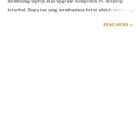
membuang laptop atau upgrade komponen PC desktop
tersebut. Siapa tau yang membuatnya berat adalah sistem
operasi Windows 10-nya yang kegemukan. Selain format
READ MORE »
dan install ulang, ada cara lain yang lebih efektif dalam
membuat komputer kita bekerja seperti layaknya baru beli.
Caranya adalah download Windows 10 ISO versi ringan. Lho,
apa bedanya? Kalau kita memilih untuk download Windows
10 ISO versi ringan dan instalasikan di PC kita, maka fitur-
fitur, fungsi atau aplikasi yang jarang digunakan, sudah
ditiadakan. Selain lebih hemat ruang di harddisk, dibuangnya
fitur-fitur yang tidak berguna tersebut akan membuat PC
atau laptop spek rendah pun bisa menjalankan Windows 10
dengan lancar. Download Windows 10 Terbaru October
2020 Update Lalu, apa saja yang ada di Windows 10 versi
Lite alias versi Ringan tersebut? Nah ini dia: Windows 10
SuperLite Compact (Gaming Edition) x64 – ...