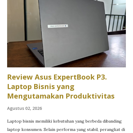
presentasi, riset, dan browsing, misalnya jurusan ekonomi,
hukum, komunikasi, atau ilmu sosial lainnya, kamu
sebenarnya tidak butuh laptop dengan spesifikasi tinggi.
Yang lebih penting justru kenyamanan pemakaian harian.
Keyboard yang enak diketik untuk mengerjakan tugas
berjam-jam, baterai yang tahan lama untuk kelas seharian
tanpa colokan, dan bobot yang ringan supaya nyaman dibawa
bolak-balik kampus. Di kisaran har...
Review Asus ExpertBook P3.
Laptop Bisnis yang
Mengutamakan Produktivitas
Agustus 02, 2026
Laptop bisnis memiliki kebutuhan yang berbeda dibanding
laptop konsumen. Selain performa yang stabil, perangkat di