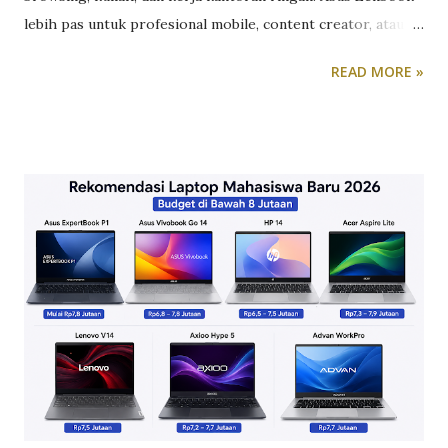
lebih pas untuk profesional mobile, content creator, atau
siapa pun yang butuh performa tinggi dalam bodi premium
READ MORE »
yang tipis dan ringan. Perdebatan Vivobook vs Zenbook
sebenarnya bukan soal mana yang “lebih bagus”, tapi mana
yang paling sesuai dengan kebutuhan dan budget kamu.
Berikut perbandingan lengkapnya berdasarkan lini terbaru
laptop Asus 2026. Desain dan Material: Plastik Modern vs
Aluminium Premium Asus Vivobook mengusung desain
plastik atau kombinasi plastik-metal dengan pilihan warna
yang lebih variatif, cocok untuk kamu yang suka tampilan
segar dan kasual. Asus Zenbook naik kelas dengan
konstruksi aluminium unibody yang memberi kesan elegan
dan solid, plus bodi setipis 1,1cm pada beberapa model,
menjadikannya pilihan yang lebih “profesional” saat dibawa
ke meeting klien. Performa dan Chip AI: Cukup vs Maksimal
...