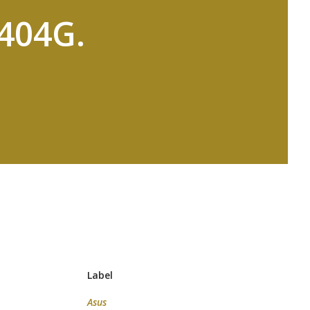
404G.
Label
Asus