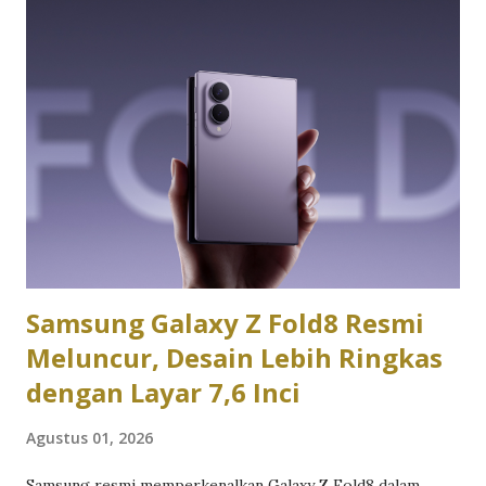
ExpertBook P3 versi kami. Dalam pengujian sehari-hari,
laptop ini digunakan untuk berbagai aktivitas produktivitas
seperti membuka puluhan tab browser, mengolah dokumen,
mengedit spreadsheet, mengikuti rapat virtual, hingga
menjalankan berbagai aplikasi komunikasi secara
bersamaan. Hasilnya menunjukkan bahwa Asus ExpertBook
memang dirancang untuk memenuhi kebutuhan profesional
yang mengutamakan efisiensi dan stabilitas dibanding
sekadar mengejar angka benchmark. Desain Asus
ExpertBook langsung memberikan ke...
Samsung Galaxy Z Fold8 Resmi
Meluncur, Desain Lebih Ringkas
dengan Layar 7,6 Inci
Agustus 01, 2026
Samsung resmi memperkenalkan Galaxy Z Fold8 dalam