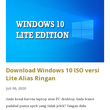
laptop Asus 2026. Desain dan Material: Plastik Modern vs
Aluminium Premium Asus Vivobook mengusung desain
plastik atau kombinasi plastik-metal dengan pilihan warna
yang lebih variatif, cocok untuk kamu yang suka tampilan
segar dan kasual. Asus Zenbook naik kelas dengan
konstruksi aluminium unibody yang memberi kesan elegan
dan solid, plus bodi setipis 1,1cm pada beberapa model,
menjadikannya pilihan yang lebih “profesional” saat dibawa
ke meeting klien. Performa dan Chip AI: Cukup vs Maksimal
...
Download Windows 10 ISO versi
Lite Alias Ringan
Juli 06, 2020
Anda kesal karena laptop atau PC desktop Anda lemot
padahal punya spek yang tidak jelek? Jangan dulu