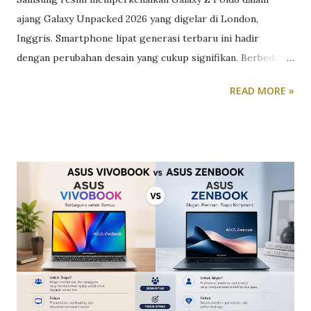
ajang Galaxy Unpacked 2026 yang digelar di London,
Inggris. Smartphone lipat generasi terbaru ini hadir
dengan perubahan desain yang cukup signifikan. Berbeda
dari pendahulunya yang cenderung memanjang, Galaxy Z
READ MORE »
Fold8 mengusung bodi yang lebih pendek dan lebar
sehingga diklaim lebih nyaman digunakan, terutama saat
dioperasikan dengan satu tangan. Dalam kondisi terlipat,
Galaxy Z Fold8 memiliki dimensi 81,9 x 123,9 x 9,7 mm,
sementara saat dibuka ukurannya menjadi 161,4 x 123,9 x 4,5
mm. Desain baru tersebut membuat perangkat ini memiliki
bentuk menyerupai buku catatan kecil atau paspor,
sekaligus memberikan pengalaman penggunaan yang lebih
ergonomis dibanding generasi sebelumnya. Meski
dimensinya lebih ringkas, Samsung tetap mempertahankan
layar utama berukuran besar. Galaxy Z Fold8 menggunakan
panel Dynamic AMOLED 2X seluas 7,6 inci dengan resolusi