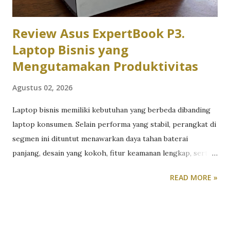
Review Asus ExpertBook P3.
Laptop Bisnis yang
Mengutamakan Produktivitas
Agustus 02, 2026
Laptop bisnis memiliki kebutuhan yang berbeda dibanding
laptop konsumen. Selain performa yang stabil, perangkat di
segmen ini dituntut menawarkan daya tahan baterai
panjang, desain yang kokoh, fitur keamanan lengkap, serta
kenyamanan penggunaan dalam jangka waktu lama. Untuk
READ MORE »
melihat kemampuannya secara langsung, tim redaksi
TeknoReview.net menggunakan Asus ExpertBook sebagai
perangkat kerja utama selama beberapa minggu. Khususnya
Asus ExpertBook P3 P3405CVA. Berikut review Asus