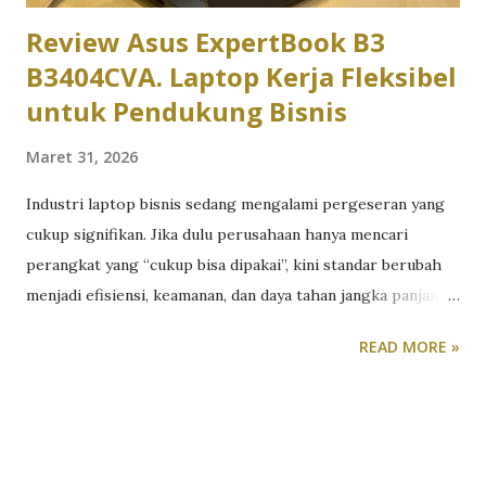
Review Asus ExpertBook B3
B3404CVA. Laptop Kerja Fleksibel
untuk Pendukung Bisnis
Maret 31, 2026
Industri laptop bisnis sedang mengalami pergeseran yang
cukup signifikan. Jika dulu perusahaan hanya mencari
perangkat yang “cukup bisa dipakai”, kini standar berubah
menjadi efisiensi, keamanan, dan daya tahan jangka panjang.
Tekanan untuk bekerja hybrid, meningkatnya ancaman siber,
READ MORE »
serta kebutuhan multitasking membuat laptop bisnis harus
lebih dari sekadar alat kerja. Ia harus menjadi fondasi
produktivitas. Di sisi lain, tidak semua perusahaan siap
mengalokasikan budget untuk perangkat flagship. Di sinilah
segmen laptop bisnis menengah menjadi menarik. Pasalnya,