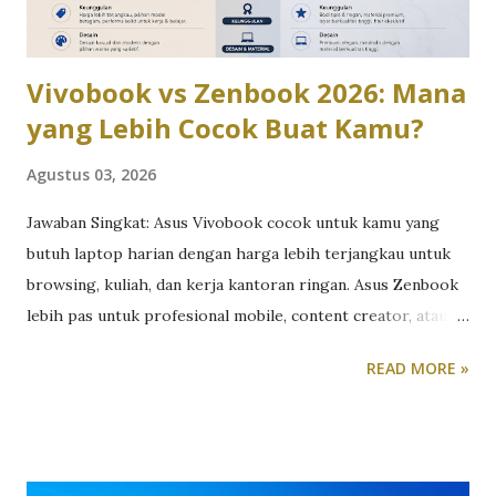
1.848 x 2.448 piksel, refresh rate adaptif hingga 120Hz,
serta tingkat kecerahan mencapa...
Vivobook vs Zenbook 2026: Mana
yang Lebih Cocok Buat Kamu?
Agustus 03, 2026
Jawaban Singkat: Asus Vivobook cocok untuk kamu yang
butuh laptop harian dengan harga lebih terjangkau untuk
browsing, kuliah, dan kerja kantoran ringan. Asus Zenbook
lebih pas untuk profesional mobile, content creator, atau
siapa pun yang butuh performa tinggi dalam bodi premium
READ MORE »
yang tipis dan ringan. Perdebatan Vivobook vs Zenbook
sebenarnya bukan soal mana yang “lebih bagus”, tapi mana
yang paling sesuai dengan kebutuhan dan budget kamu.
Berikut perbandingan lengkapnya berdasarkan lini terbaru