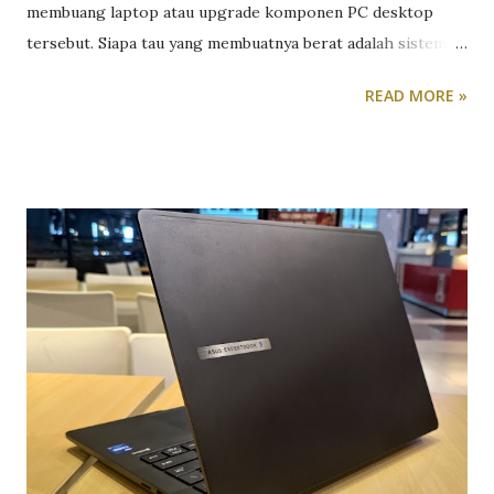
membuang laptop atau upgrade komponen PC desktop
tersebut. Siapa tau yang membuatnya berat adalah sistem
operasi Windows 10-nya yang kegemukan. Selain format
READ MORE »
dan install ulang, ada cara lain yang lebih efektif dalam
membuat komputer kita bekerja seperti layaknya baru beli.
Caranya adalah download Windows 10 ISO versi ringan. Lho,
apa bedanya? Kalau kita memilih untuk download Windows
10 ISO versi ringan dan instalasikan di PC kita, maka fitur-
fitur, fungsi atau aplikasi yang jarang digunakan, sudah
ditiadakan. Selain lebih hemat ruang di harddisk, dibuangnya
fitur-fitur yang tidak berguna tersebut akan membuat PC
atau laptop spek rendah pun bisa menjalankan Windows 10
dengan lancar. Download Windows 10 Terbaru October
2020 Update Lalu, apa saja yang ada di Windows 10 versi
Lite alias versi Ringan tersebut? Nah ini dia: Windows 10
SuperLite Compact (Gaming Edition) x64 – ...