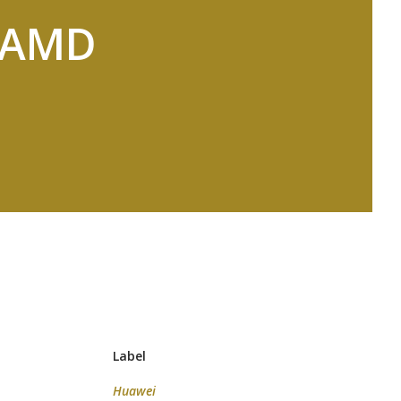
p AMD
Label
Huawei