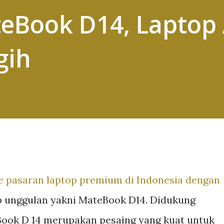
eBook D14, Lapto
gih
ke pasaran laptop premium di Indonesia dengan
 unggulan yakni MateBook D14. Didukung
ook D 14 merupakan pesaing yang kuat untuk