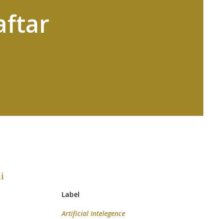
aftar
i
Label
Artificial Intelegence