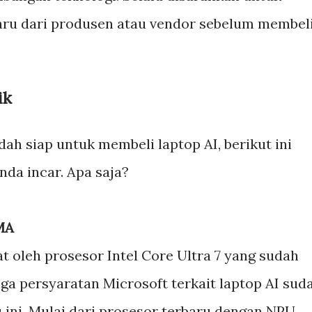
aru dari produsen atau vendor sebelum membel
ik
dah siap untuk membeli laptop AI, berikut ini
Anda incar. Apa saja?
MA
at oleh prosesor Intel Core Ultra 7 yang sudah
ga persyaratan Microsoft terkait laptop AI sud
u ini. Mulai dari prosesor terbaru dengan NPU,