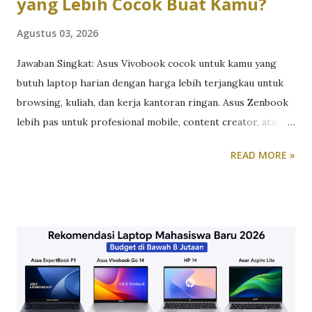
yang Lebih Cocok Buat Kamu?
Agustus 03, 2026
Jawaban Singkat: Asus Vivobook cocok untuk kamu yang
butuh laptop harian dengan harga lebih terjangkau untuk
browsing, kuliah, dan kerja kantoran ringan. Asus Zenbook
lebih pas untuk profesional mobile, content creator, atau
siapa pun yang butuh performa tinggi dalam bodi premium
READ MORE »
yang tipis dan ringan. Perdebatan Vivobook vs Zenbook
sebenarnya bukan soal mana yang “lebih bagus”, tapi mana
yang paling sesuai dengan kebutuhan dan budget kamu.
Berikut perbandingan lengkapnya berdasarkan lini terbaru
laptop Asus 2026. Desain dan Material: Plastik Modern vs
Aluminium Premium Asus Vivobook mengusung desain
plastik atau kombinasi plastik-metal dengan pilihan warna
yang lebih variatif, cocok untuk kamu yang suka tampilan