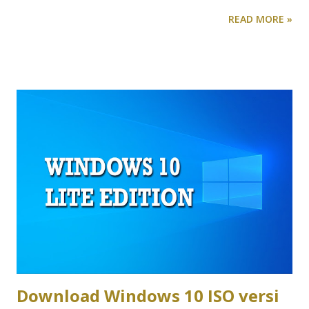
Tekanan untuk bekerja hybrid, meningkatnya ancaman siber,
READ MORE »
serta kebutuhan multitasking membuat laptop bisnis harus
lebih dari sekadar alat kerja. Ia harus menjadi fondasi
produktivitas. Di sisi lain, tidak semua perusahaan siap
mengalokasikan budget untuk perangkat flagship. Di sinilah
segmen laptop bisnis menengah menjadi menarik. Pasalnya,
laptop bisnis kelas menengah menawarkan keseimbangan
antara harga, fitur, dan performa. Namun, kompromi
tentunya selalu ada dibanding seri flagship, dan di sinilah
evaluasi kritis menjadi penting. Sebagai contoh, Asus
mencoba mengisi celah segmen laptop bisnis menengah
lewat Asus ExpertBook B3 B3404CVA . Laptop bisnis ini
ditujukan untuk perusahaan yang membutuhkan perangkat
kerja solid dengan fitur enterprise, tetapi tetap r...
Download Windows 10 ISO versi