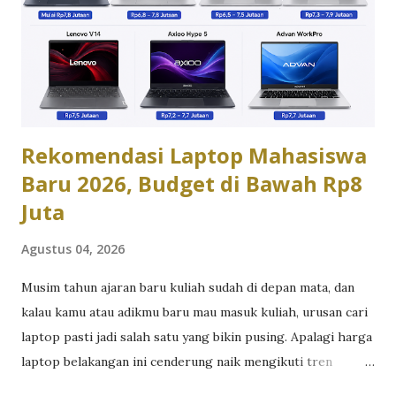
segar dan kasual. Asus Zenbook naik kelas dengan
konstruksi aluminium unibody yang memberi kesan elegan
dan solid, plus bodi setipis 1,1cm pada beberapa model,
menjadikannya pilihan yang lebih “profesional” saat dibawa
ke meeting klien. Performa dan Chip AI: Cukup vs Maksimal
...
Rekomendasi Laptop Mahasiswa
Baru 2026, Budget di Bawah Rp8
Juta
Agustus 04, 2026
Musim tahun ajaran baru kuliah sudah di depan mata, dan
kalau kamu atau adikmu baru mau masuk kuliah, urusan cari
laptop pasti jadi salah satu yang bikin pusing. Apalagi harga
laptop belakangan ini cenderung naik mengikuti tren
kenaikan harga komponen RAM, SSD dan prosesor. Tapi