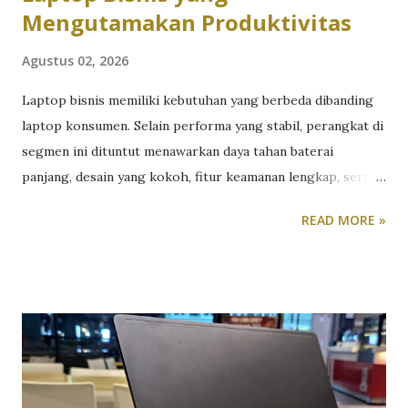
Mengutamakan Produktivitas
Agustus 02, 2026
Laptop bisnis memiliki kebutuhan yang berbeda dibanding
laptop konsumen. Selain performa yang stabil, perangkat di
segmen ini dituntut menawarkan daya tahan baterai
panjang, desain yang kokoh, fitur keamanan lengkap, serta
kenyamanan penggunaan dalam jangka waktu lama. Untuk
READ MORE »
melihat kemampuannya secara langsung, tim redaksi
TeknoReview.net menggunakan Asus ExpertBook sebagai
perangkat kerja utama selama beberapa minggu. Khususnya
Asus ExpertBook P3 P3405CVA. Berikut review Asus
ExpertBook P3 versi kami. Dalam pengujian sehari-hari,
laptop ini digunakan untuk berbagai aktivitas produktivitas
seperti membuka puluhan tab browser, mengolah dokumen,
mengedit spreadsheet, mengikuti rapat virtual, hingga