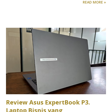
READ MORE »
tenang, dengan bujet di bawah 8 juta, kamu masih punya
cukup banyak opsi laptop yang layak dipakai selama kuliah,
asalkan tahu jenis apa yang benar-benar kamu butuhkan.
Kuliah non-desain: prioritaskan kenyamanan dan daya tahan
Kalau jurusanmu lebih banyak berurusan dengan dokumen,
presentasi, riset, dan browsing, misalnya jurusan ekonomi,
hukum, komunikasi, atau ilmu sosial lainnya, kamu
sebenarnya tidak butuh laptop dengan spesifikasi tinggi.
Yang lebih penting justru kenyamanan pemakaian harian.
Keyboard yang enak diketik untuk mengerjakan tugas
berjam-jam, baterai yang tahan lama untuk kelas seharian
tanpa colokan, dan bobot yang ringan supaya nyaman dibawa
bolak-balik kampus. Di kisaran har...
Review Asus ExpertBook P3.
Laptop Bisnis yang