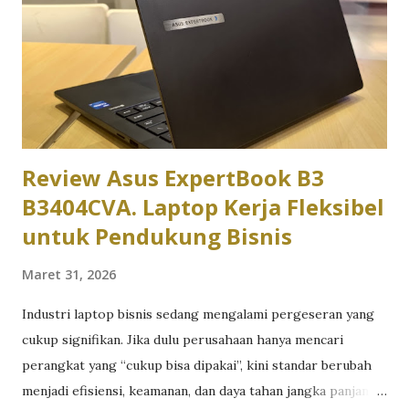
menjalankan berbagai aplikasi komunikasi secara
bersamaan. Hasilnya menunjukkan bahwa Asus ExpertBook
memang dirancang untuk memenuhi kebutuhan profesional
yang mengutamakan efisiensi dan stabilitas dibanding
sekadar mengejar angka benchmark. Desain Asus
ExpertBook langsung memberikan ke...
Review Asus ExpertBook B3
B3404CVA. Laptop Kerja Fleksibel
untuk Pendukung Bisnis
Maret 31, 2026
Industri laptop bisnis sedang mengalami pergeseran yang
cukup signifikan. Jika dulu perusahaan hanya mencari
perangkat yang “cukup bisa dipakai”, kini standar berubah
menjadi efisiensi, keamanan, dan daya tahan jangka panjang.