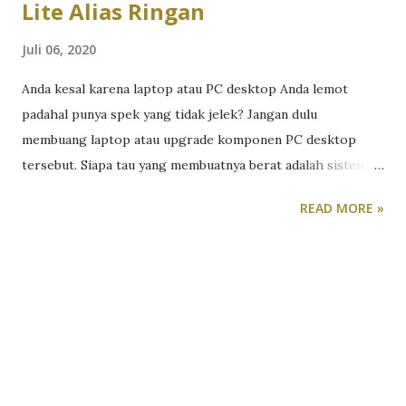
Lite Alias Ringan
Juli 06, 2020
Anda kesal karena laptop atau PC desktop Anda lemot
padahal punya spek yang tidak jelek? Jangan dulu
membuang laptop atau upgrade komponen PC desktop
tersebut. Siapa tau yang membuatnya berat adalah sistem
operasi Windows 10-nya yang kegemukan. Selain format
READ MORE »
dan install ulang, ada cara lain yang lebih efektif dalam
membuat komputer kita bekerja seperti layaknya baru beli.
Caranya adalah download Windows 10 ISO versi ringan. Lho,
apa bedanya? Kalau kita memilih untuk download Windows
10 ISO versi ringan dan instalasikan di PC kita, maka fitur-
fitur, fungsi atau aplikasi yang jarang digunakan, sudah
ditiadakan. Selain lebih hemat ruang di harddisk, dibuangnya
fitur-fitur yang tidak berguna tersebut akan membuat PC