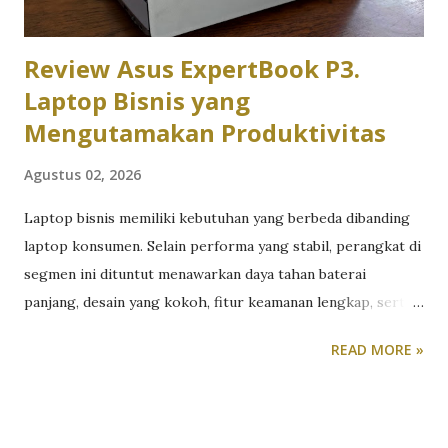
bolak-balik kampus. Di kisaran har...
Review Asus ExpertBook P3.
Laptop Bisnis yang
Mengutamakan Produktivitas
Agustus 02, 2026
Laptop bisnis memiliki kebutuhan yang berbeda dibanding
laptop konsumen. Selain performa yang stabil, perangkat di
segmen ini dituntut menawarkan daya tahan baterai
panjang, desain yang kokoh, fitur keamanan lengkap, serta
kenyamanan penggunaan dalam jangka waktu lama. Untuk
READ MORE »
melihat kemampuannya secara langsung, tim redaksi
TeknoReview.net menggunakan Asus ExpertBook sebagai
perangkat kerja utama selama beberapa minggu. Khususnya
Asus ExpertBook P3 P3405CVA. Berikut review Asus