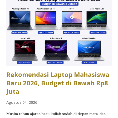
laptop Asus 2026. Desain dan Material: Plastik Modern vs
Aluminium Premium Asus Vivobook mengusung desain
plastik atau kombinasi plastik-metal dengan pilihan warna
yang lebih variatif, cocok untuk kamu yang suka tampilan
segar dan kasual. Asus Zenbook naik kelas dengan
konstruksi aluminium unibody yang memberi kesan elegan
dan solid, plus bodi setipis 1,1cm pada beberapa model,
menjadikannya pilihan yang lebih “profesional” saat dibawa
ke meeting klien. Performa dan Chip AI: Cukup vs Maksimal
...
Rekomendasi Laptop Mahasiswa
Baru 2026, Budget di Bawah Rp8
Juta
Agustus 04, 2026
Musim tahun ajaran baru kuliah sudah di depan mata, dan