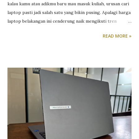
kalau kamu atau adikmu baru mau masuk kuliah, urusan cari
laptop pasti jadi salah satu yang bikin pusing. Apalagi harga
laptop belakangan ini cenderung naik mengikuti tren
kenaikan harga komponen RAM, SSD dan prosesor. Tapi
READ MORE »
tenang, dengan bujet di bawah 8 juta, kamu masih punya
cukup banyak opsi laptop yang layak dipakai selama kuliah,
asalkan tahu jenis apa yang benar-benar kamu butuhkan.
Kuliah non-desain: prioritaskan kenyamanan dan daya tahan
Kalau jurusanmu lebih banyak berurusan dengan dokumen,
presentasi, riset, dan browsing, misalnya jurusan ekonomi,
hukum, komunikasi, atau ilmu sosial lainnya, kamu
sebenarnya tidak butuh laptop dengan spesifikasi tinggi.
Yang lebih penting justru kenyamanan pemakaian harian.
Keyboard yang enak diketik untuk mengerjakan tugas
berjam-jam, baterai yang tahan lama untuk kelas seharian
tanpa colokan, dan bobot yang ringan supaya nyaman dibawa