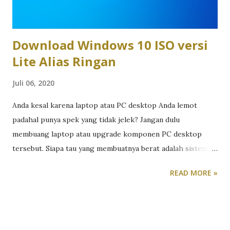
ditujukan untuk perusahaan yang membutuhkan perangkat
kerja solid dengan fitur enterprise, tetapi tetap r...
Download Windows 10 ISO versi
Lite Alias Ringan
Juli 06, 2020
Anda kesal karena laptop atau PC desktop Anda lemot
padahal punya spek yang tidak jelek? Jangan dulu
membuang laptop atau upgrade komponen PC desktop
tersebut. Siapa tau yang membuatnya berat adalah sistem
operasi Windows 10-nya yang kegemukan. Selain format
READ MORE »
dan install ulang, ada cara lain yang lebih efektif dalam
membuat komputer kita bekerja seperti layaknya baru beli.
Caranya adalah download Windows 10 ISO versi ringan. Lho,
apa bedanya? Kalau kita memilih untuk download Windows