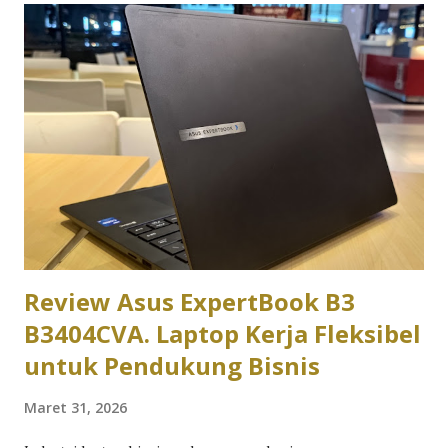
ExpertBook P3 versi kami. Dalam pengujian sehari-hari,
laptop ini digunakan untuk berbagai aktivitas produktivitas
seperti membuka puluhan tab browser, mengolah dokumen,
mengedit spreadsheet, mengikuti rapat virtual, hingga
menjalankan berbagai aplikasi komunikasi secara
bersamaan. Hasilnya menunjukkan bahwa Asus ExpertBook
memang dirancang untuk memenuhi kebutuhan profesional
yang mengutamakan efisiensi dan stabilitas dibanding
sekadar mengejar angka benchmark. Desain Asus
ExpertBook langsung memberikan ke...
Review Asus ExpertBook B3
B3404CVA. Laptop Kerja Fleksibel
untuk Pendukung Bisnis
Maret 31, 2026