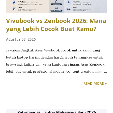
Vivobook vs Zenbook 2026: Mana
yang Lebih Cocok Buat Kamu?
Agustus 03, 2026
Jawaban Singkat: Asus Vivobook cocok untuk kamu yang
butuh laptop harian dengan harga lebih terjangkau untuk
browsing, kuliah, dan kerja kantoran ringan. Asus Zenbook
lebih pas untuk profesional mobile, content creator, atau
siapa pun yang butuh performa tinggi dalam bodi premium
READ MORE »
yang tipis dan ringan. Perdebatan Vivobook vs Zenbook
sebenarnya bukan soal mana yang “lebih bagus”, tapi mana
yang paling sesuai dengan kebutuhan dan budget kamu.
Berikut perbandingan lengkapnya berdasarkan lini terbaru