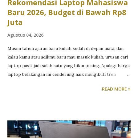
Rekomendasi Laptop Mahasiswa
Baru 2026, Budget di Bawah Rp8
Juta
Agustus 04, 2026
Musim tahun ajaran baru kuliah sudah di depan mata, dan
kalau kamu atau adikmu baru mau masuk kuliah, urusan cari
laptop pasti jadi salah satu yang bikin pusing. Apalagi harga
laptop belakangan ini cenderung naik mengikuti tren
kenaikan harga komponen RAM, SSD dan prosesor. Tapi
READ MORE »
tenang, dengan bujet di bawah 8 juta, kamu masih punya
cukup banyak opsi laptop yang layak dipakai selama kuliah,
asalkan tahu jenis apa yang benar-benar kamu butuhkan.
Kuliah non-desain: prioritaskan kenyamanan dan daya tahan
Kalau jurusanmu lebih banyak berurusan dengan dokumen,
presentasi, riset, dan browsing, misalnya jurusan ekonomi,