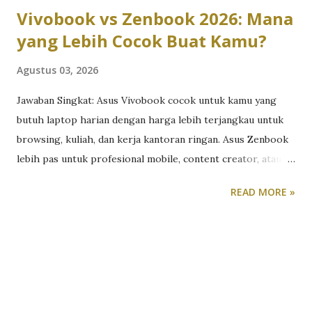
Vivobook vs Zenbook 2026: Mana
yang Lebih Cocok Buat Kamu?
Agustus 03, 2026
Jawaban Singkat: Asus Vivobook cocok untuk kamu yang
butuh laptop harian dengan harga lebih terjangkau untuk
browsing, kuliah, dan kerja kantoran ringan. Asus Zenbook
lebih pas untuk profesional mobile, content creator, atau
siapa pun yang butuh performa tinggi dalam bodi premium
READ MORE »
yang tipis dan ringan. Perdebatan Vivobook vs Zenbook
sebenarnya bukan soal mana yang “lebih bagus”, tapi mana
yang paling sesuai dengan kebutuhan dan budget kamu.
Berikut perbandingan lengkapnya berdasarkan lini terbaru
laptop Asus 2026. Desain dan Material: Plastik Modern vs
Aluminium Premium Asus Vivobook mengusung desain