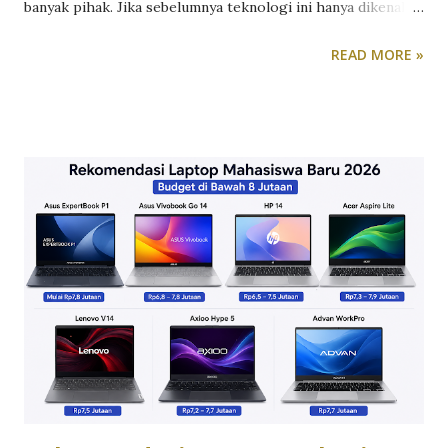
banyak pihak. Jika sebelumnya teknologi ini hanya dikenal
sebagai alat untuk membuat gambar digital, menulis artikel
READ MORE »
sederhana, atau menghasilkan caption media sosial, kini
kemampuannya telah berkembang ke berbagai bidang
profesional. AI generatif mulai dimanfaatkan untuk
menganalisis data, menyusun dokumen bisnis, membantu
proses pemrograman, hingga mendukung pengambilan
keputusan berbasis informasi. Perubahan tersebut
memunculkan pertanyaan baru. Bukan lagi apakah AI akan
memengaruhi dunia kerja, melainkan seberapa besar
dampaknya terhadap cara manusia bekerja. Berbagai
perusahaan kini mulai mengintegrasikan AI ke dalam alur
kerja sehari-hari untuk meningkatkan efisiensi sekaligus
menekan biaya operasional. AI Mengubah Cara Kerja, Bukan
Sekadar Menggantikan Pekerjaan Salah satu sektor yang
paling cepat merasakan manfaat AI generatif a...