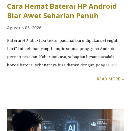
Cara Hemat Baterai HP Android
Biar Awet Seharian Penuh
Agustus 05, 2026
Baterai HP tiba-tiba tekor padahal baru dipakai setengah
hari? Ini keluhan yang hampir semua pengguna Android
pernah rasakan. Kabar baiknya, sebagian besar masalah
boros baterai sebenarnya bisa diatasi dengan pengaturan
sederhana yang jarang disadari orang. Berikut langkah-
READ MORE »
langkah yang bisa langsung kamu coba hari ini. Atur layar,
sumber boros nomor satu Layar adalah komponen yang
paling banyak menyedot daya baterai, jauh di atas
komponen lain. Turunkan tingkat kecerahan layar ke level
yang masih nyaman di mata, atau aktifkan kecerahan
otomatis supaya HP menyesuaikan sendiri sesuai kondisi
cahaya sekitar. Kalau HP-mu punya layar AMOLED, aktifkan