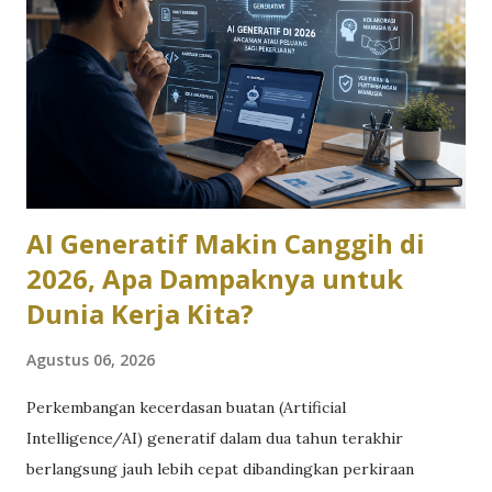
dark mode, karena di layar jenis ini, warna hitam benar-
benar mematikan piksel sehingga lebih hemat daya
dibanding tampilan terang. Jangan lupa juga perpendek
waktu screen timeout, misalnya jadi 15-30 detik, supaya
layar tidak menyala percuma saat HP tidak dipakai.
Kendalikan aplikasi yang jalan di background Banyak aplikasi
yang tet...
AI Generatif Makin Canggih di
2026, Apa Dampaknya untuk
Dunia Kerja Kita?
Agustus 06, 2026
Perkembangan kecerdasan buatan (Artificial
Intelligence/AI) generatif dalam dua tahun terakhir
berlangsung jauh lebih cepat dibandingkan perkiraan