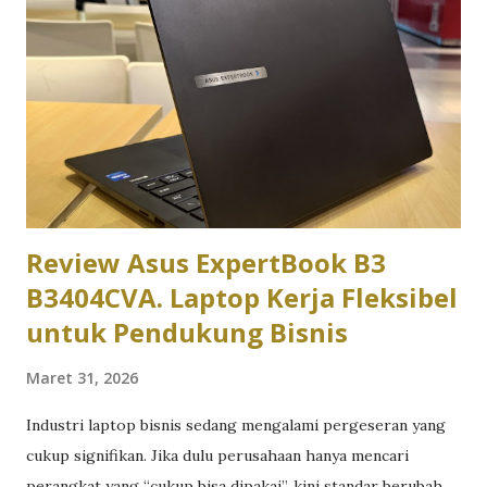
hukum, komunikasi, atau ilmu sosial lainnya, kamu
sebenarnya tidak butuh laptop dengan spesifikasi tinggi.
Yang lebih penting justru kenyamanan pemakaian harian.
Keyboard yang enak diketik untuk mengerjakan tugas
berjam-jam, baterai yang tahan lama untuk kelas seharian
tanpa colokan, dan bobot yang ringan supaya nyaman dibawa
bolak-balik kampus. Di kisaran har...
Review Asus ExpertBook B3
B3404CVA. Laptop Kerja Fleksibel
untuk Pendukung Bisnis
Maret 31, 2026
Industri laptop bisnis sedang mengalami pergeseran yang
cukup signifikan. Jika dulu perusahaan hanya mencari
perangkat yang “cukup bisa dipakai”, kini standar berubah