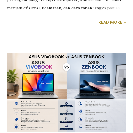
menjadi efisiensi, keamanan, dan daya tahan jangka panjang.
Tekanan untuk bekerja hybrid, meningkatnya ancaman siber,
READ MORE »
serta kebutuhan multitasking membuat laptop bisnis harus
lebih dari sekadar alat kerja. Ia harus menjadi fondasi
produktivitas. Di sisi lain, tidak semua perusahaan siap
mengalokasikan budget untuk perangkat flagship. Di sinilah
segmen laptop bisnis menengah menjadi menarik. Pasalnya,
laptop bisnis kelas menengah menawarkan keseimbangan
antara harga, fitur, dan performa. Namun, kompromi
tentunya selalu ada dibanding seri flagship, dan di sinilah
evaluasi kritis menjadi penting. Sebagai contoh, Asus
mencoba mengisi celah segmen laptop bisnis menengah
lewat Asus ExpertBook B3 B3404CVA . Laptop bisnis ini
ditujukan untuk perusahaan yang membutuhkan perangkat
kerja solid dengan fitur enterprise, tetapi tetap r...