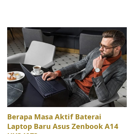
mengapa banyak gamer memilih untuk menggunakan cheat.
Dan jika Anda belum pernah mencoba cheat untuk game PC,
mungkin sekarang. Dengan menggunakan cheat, Anda bisa
mendapatkan berbagai keuntungan seperti amunisi tak
terbatas, kesehatan yang tidak habis, atau peningkatan
kecepatan karakter. Fitur ini dapat membantu Anda
menaklukkan level yang sulit atau bahkan menjelajahi game
dengan cara yang baru. Namun, daripada mengambil risiko
dari situs web yang mencurigakan, lebih baik menggunakan
layanan yang aman dan terpercaya seperti Cheat Happens.
Cheat Happens menawarkan perangkat lunak CoSMOS dan
manajer trainer yang membuat pemasangan cheat lebih
mudah bagi se...
Berapa Masa Aktif Baterai
Laptop Baru Asus Zenbook A14