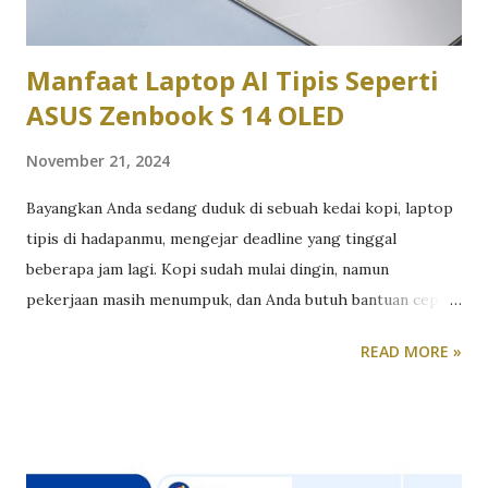
yang cepat akan memberikan pengalaman visual yang lebih
baik. Selain ...
Manfaat Laptop AI Tipis Seperti
ASUS Zenbook S 14 OLED
November 21, 2024
Bayangkan Anda sedang duduk di sebuah kedai kopi, laptop
tipis di hadapanmu, mengejar deadline yang tinggal
beberapa jam lagi. Kopi sudah mulai dingin, namun
pekerjaan masih menumpuk, dan Anda butuh bantuan cepat
untuk menyelesaikan analisis data yang rumit. Di tengah
READ MORE »
situasi ini, Anda hanya perlu menekan satu tombol Copilot
pada ASUS Zenbook S 14 OLED. Dalam sekejap, AI di laptop
ini langsung memberikan insight yang Anda butuhkan,
lengkap dan mendalam, sehingga pekerjaan terasa lebih
ringan dan cepat selesai. Dengan performa AI yang