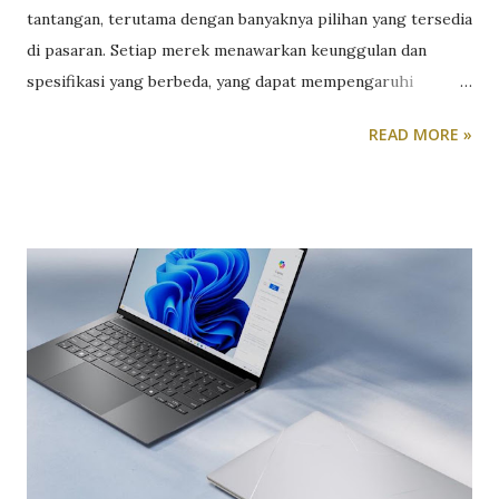
tantangan, terutama dengan banyaknya pilihan yang tersedia
di pasaran. Setiap merek menawarkan keunggulan dan
spesifikasi yang berbeda, yang dapat mempengaruhi
pengalaman gaming Anda. Oleh karena itu, penting untuk
READ MORE »
mempertimbangkan beberapa faktor utama seperti
performa, kualitas layar, portabilitas, dan harga sebelum
membuat keputusan. Pertama, performa adalah aspek yang
sangat penting dalam memilih laptop gaming. Prosesor dan
GPU yang kuat akan memastikan game berjalan lancar tanpa
lag. Selain itu, kapasitas RAM dan penyimpanan yang besar
akan membantu dalam multitasking dan menyimpan banyak
game. Laptop dengan spesifikasi tinggi seperti Asus ROG
Zephyrus G14 atau Lenovo Legion 7i mungkin menjadi
pilihan yang tepat jika Anda mencari performa maksimal.
Kedua, kualitas layar dan portabilitas juga harus
diperhatikan. Layar dengan resolusi tinggi dan refresh rate