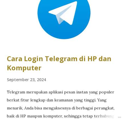
jatuh atau bengkok berlebihan, juga bisa mengganggu kerja
internal baterai. Menyimpan ponsel di bawah sinar matahari
terlalu lama, malware yang membuat CPU bekerja terlalu
keras, atau masalah pengisian daya juga bisa menyebabkan
korsleting dalam perangkat. Selain itu, baterai yang sudah
tua bisa mengalami de...
Cara Login Telegram di HP dan
Komputer
September 23, 2024
Telegram merupakan aplikasi pesan instan yang populer
berkat fitur lengkap dan keamanan yang tinggi. Yang
menarik, Anda bisa mengaksesnya di berbagai perangkat,
baik di HP maupun komputer, sehingga tetap terhubung
kapan saja dan di mana saja. Buat Anda yang penasaran cara