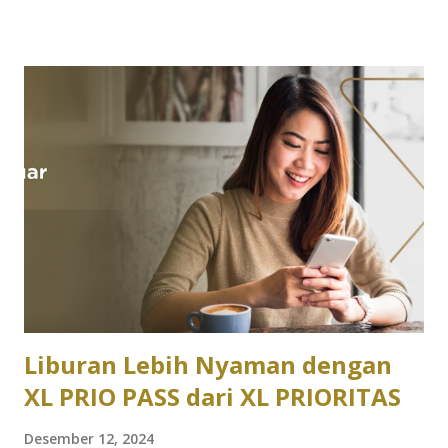
akan menghapus semua data di Chromebook Anda, jadi
pastikan Anda sudah mempersiapkan akun Google untuk
login ulang setelah reset. Langkah 1: Coba Recovery
Password Google Sebelum melakukan reset, cobalah
memulihkan akun Google yang terhubung dengan
Chromebook Anda: Buka Halaman Pemulihan Akun Google
(di https://accounts.google.com/signin/recovery) pada
perangkat lain. Ikuti langkah-langkah untuk memulihkan
password akun Google Anda. Jika berhasil, gunakan
password baru untuk login ke Chromebook Anda. Jika
tidak bisa, lanjutkan ke langkah berikutnya untuk factory
reset. Langkah 2: Persiapkan Chrom...
Liburan Lebih Nyaman dengan
XL PRIO PASS dari XL PRIORITAS
Desember 12, 2024