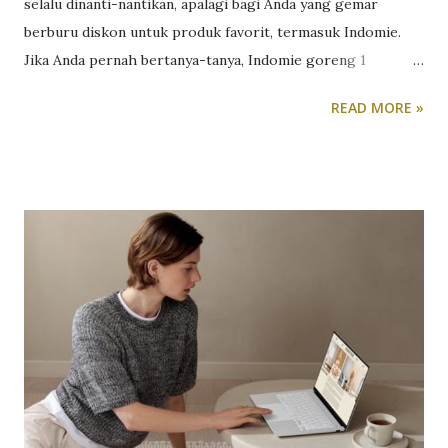
selalu dinanti-nantikan, apalagi bagi Anda yang gemar
berburu diskon untuk produk favorit, termasuk Indomie.
Jika Anda pernah bertanya-tanya, Indomie goreng 1
bungkus harga berapa? Inilah kesempatan tepat untuk
READ MORE »
mendapatkan harga terbaik melalui promo yang
berlangsung khusus di tanggal ini. Agar Anda bisa
memanfaatkan potongan harga dengan maksimal,
persiapkan diri dengan tips dan strategi berikut untuk
pengalaman belanja yang hemat dan cerdas. Persiapan
Sebelum Mulai Belanja Agar tidak melewatkan satu pun
promo terbaik di 11.11 Blibli Big Sale, penting untuk
merencanakan belanja dengan matang. Berikut langkah-
langkah yang dapat Anda lakukan untuk mengoptimalkan
setiap transaksi. 1. Tentukan Anggaran Belanja Langkah
pertama adalah menentukan anggaran. Dengan menetapkan
batas pengeluaran, Anda bisa menghindari pengeluaran