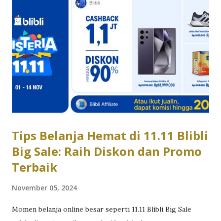
canggih, laptop terbaik anyar Asus ini tak hanya sekadar
perangkat kerja biasa; ia seakan menjadi asisten setia yang
membantu menyederhanakan tugas-tugas kompleks,
menyusun data, hingga meningkatkan produktivitasmu
setiap hari. Inilah salah satu dari banyak alasan mengapa
ASUS Zenbook S 14 OLED menjadi pilihan ideal bagi mereka
yang mencari laptop tipis dengan teknologi mutakhir.
Selanjutnya, mari kita lihat lima alasan utama mengapa
laptop AI ...
Tips Belanja Hemat di 11.11 Blibli
Big Sale: Raih Diskon dan Promo
Terbaik
November 05, 2024
Momen belanja online besar seperti 11.11 Blibli Big Sale