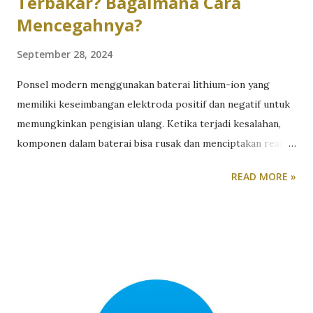
Terbakar? Bagaimana Cara
Mencegahnya?
September 28, 2024
Ponsel modern menggunakan baterai lithium-ion yang
memiliki keseimbangan elektroda positif dan negatif untuk
memungkinkan pengisian ulang. Ketika terjadi kesalahan,
komponen dalam baterai bisa rusak dan menciptakan reaksi
yang berpotensi menyebabkan kebakaran atau ledakan.
READ MORE »
Penyebab utama ponsel meledak adalah panas berlebih. Jika
baterai yang sedang diisi atau prosesor yang bekerja terlalu
keras menjadi terlalu panas terlalu cepat, ini bisa merusak
komposisi kimia komponen ponsel. Reaksi berantai yang
disebut thermal runaway akibat kondisi di atas, dapat
menyebabkan baterai menghasilkan lebih banyak panas dan
akhirnya terbakar atau meledak. Kerusakan fisik, seperti