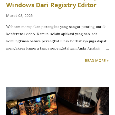
Windows Dari Registry Editor
Maret 08, 2025
Webcam merupakan perangkat yang sangat penting untuk
konferensi video. Namun, selain aplikasi yang sah, ada
kemungkinan bahwa perangkat lunak berbahaya juga dapat
mengakses kamera tanpa sepengetahuan Anda. Apalagi
kalau laptop atau PC desktop Anda tidak punya kamera
READ MORE »
dengan penutup fisik. Jika Anda ingin meningkatkan
keamanan dengan menonaktifkan akses kamera untuk
aplikasi tertentu atau mencegah orang lain menggunakan
komputer Anda mengaktifkannya, Anda dapat melakukannya
melalui Registry Editor di Windows. Menonaktifkan Kamera
Melalui Registry Editor Buka Registry Editor Ketik regedit
di kolom pencarian pada taskbar dan tekan Enter . Klik pada
Registry Editor untuk membukanya. Navigasi ke Folder