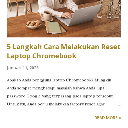
dengan baik, dan aplikasi sering crash saat membuat folder
baru di lokasi tertentu. Microsoft telah mengonfirmasi
bahwa perbaikan untuk masalah-masalah ini sedang
dikembangkan. Beberapa patch telah disertakan dalam build
B...
5 Langkah Cara Melakukan Reset
Laptop Chromebook
Januari 11, 2025
Apakah Anda pengguna laptop Chromebook? Mungkin
Anda sempat menghadapi masalah bahwa Anda lupa
password Google yang terpasang pada laptop tersebut.
Untuk itu, Anda perlu melakukan factory reset agar
Chromebook tersebut dapat digunakan kembali. Berikut
READ MORE »
adalah tutorial lengkap untuk melakukan factory reset pada
laptop Chromebook jika Anda lupa password. Proses ini