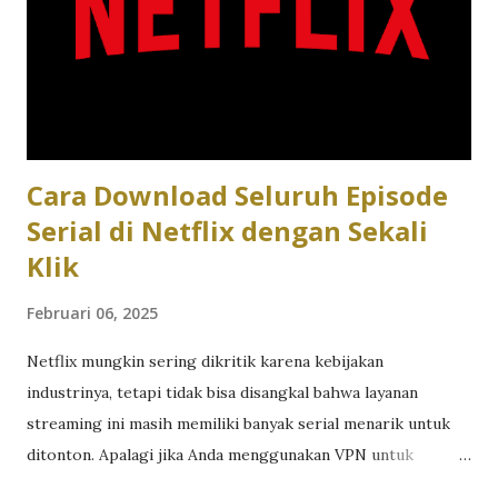
laptop kerja seperti kebutuan kita di atas adalah laptop
ringan yang masa aktif baterainya panjang. Pertanyaannya
adalah, berapa masa aktif baterai yang ideal untuk laptop
ringan masa kini? Dua faktor krusial di atas, yakni bobot
yang ringan dan masa aktif baterai panjang coba dijawab
ASU...
Cara Download Seluruh Episode
Serial di Netflix dengan Sekali
Klik
Februari 06, 2025
Netflix mungkin sering dikritik karena kebijakan
industrinya, tetapi tidak bisa disangkal bahwa layanan
streaming ini masih memiliki banyak serial menarik untuk
ditonton. Apalagi jika Anda menggunakan VPN untuk
mengakses konten yang hanya tersedia di wilayah tertentu.