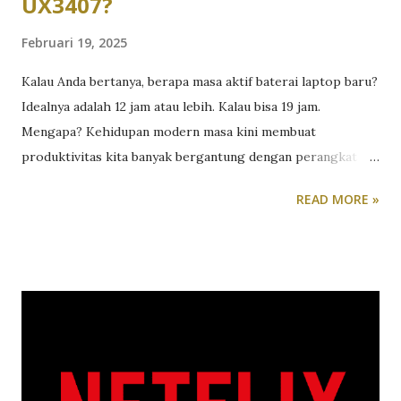
UX3407?
Februari 19, 2025
Kalau Anda bertanya, berapa masa aktif baterai laptop baru?
Idealnya adalah 12 jam atau lebih. Kalau bisa 19 jam.
Mengapa? Kehidupan modern masa kini membuat
produktivitas kita banyak bergantung dengan perangkat
komunikasi dan alat kerja. Bagi kita yang sedang sibuk
READ MORE »
dengan pekerjaan yang banyak berkaitan dengan presentasi,
menyusun naskah dokumen sampai menyiapkan laporan
keuangan, apalagi berpindah-pindah dari satu meeting ke
meeting lainnya, laptop ringan hemat baterai adalah suatu
kewajiban. Di pasaran, pilihan laptop ringan untuk kerja
sangat berlimpah. Semuanya menawarkan berbagai macam
model, desain, fitur sampai performa yang beraneka ragam.
Akan tetapi, faktor yang sangat esensial untuk sebuah