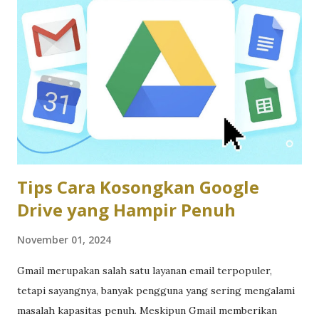
melakukan perjalanan. Nah, berikut adalah beberapa tips
memilih laptop AI modern, khususnya laptop AI untuk
editing. Apa saja yang perlu diperhatikan? Kemampuan
Prosesor AI Prosesor AI merupakan inti performa laptop
dalam menjalankan tugas berbasis AI, seperti pengenalan
wajah dan analisis data. Laptop AI modern biasanya
menggunakan prosesor dengan Neural Processing Unit
(NPU) yang mampu mempercepat proses AI dan hemat
daya. Contoh ...
Tips Cara Kosongkan Google
Drive yang Hampir Penuh
November 01, 2024
Gmail merupakan salah satu layanan email terpopuler,
tetapi sayangnya, banyak pengguna yang sering mengalami
masalah kapasitas penuh. Meskipun Gmail memberikan