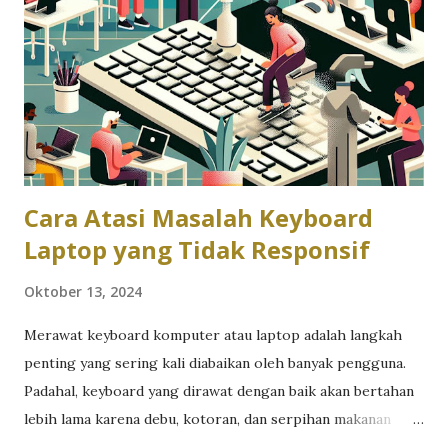
Personal Hotspot. Di beberapa versi iOS, Personal Hotspot
bisa langsung diakses dari menu utama Settings. Jika opsi
ini tidak muncul, pastikan data seluler sudah aktif, karena
hotspot memerlukan koneksi data untuk berfungsi.
Aktifkan "Allow Others to Join" Geser tombol Allow Others
to Join hingga berwarna hijau. Setelah aktif, a...
Cara Atasi Masalah Keyboard
Laptop yang Tidak Responsif
Oktober 13, 2024
Merawat keyboard komputer atau laptop adalah langkah
penting yang sering kali diabaikan oleh banyak pengguna.
Padahal, keyboard yang dirawat dengan baik akan bertahan
lebih lama karena debu, kotoran, dan serpihan makanan
yang menumpuk di bawah tombol dapat menyebabkan