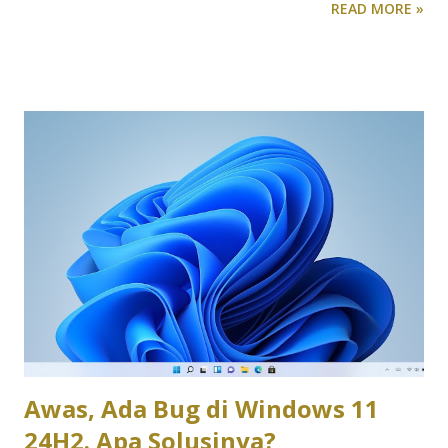
READ MORE »
Dan asal tahu saja, Netflix telah lama menawarkan fitur
unduhan episode untuk ditonton secara offline, bahkan
untuk pelanggan dengan paket termurah yang disertai
iklan. Namun, jika Anda ingin menonton semua 180 episode
Game of Thrones misalnya, mengunduhnya satu per satu
tentu merepotkan. Beruntung, Netflix baru saja
mengumumkan bahwa tombol Download Season, yang
sebelumnya hanya tersedia di aplikasi Android, kini juga
hadir untuk pengguna iPhone dan iPad. Dengan fitur ini,
Anda dapat mengunduh satu musim penuh dengan satu klik
saja. Cara Mengunduh Satu Musim Penuh di Netflix 1. Cari
Serial yang Ingin Diunduh - Buka aplikasi Netflix di
perangkat Anda. - Gunakan fitur pencarian untuk
menemukan seri...
Awas, Ada Bug di Windows 11
24H2. Apa Solusinya?