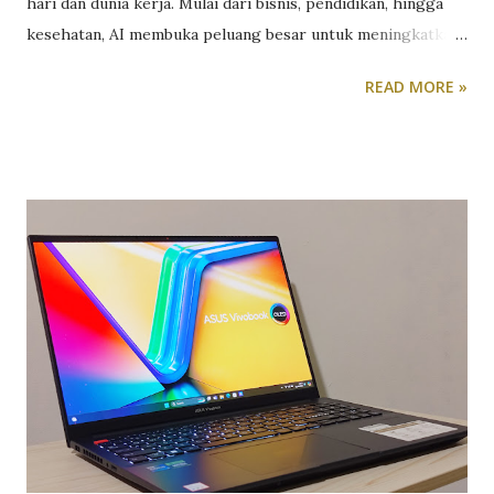
hari dan dunia kerja. Mulai dari bisnis, pendidikan, hingga
kesehatan, AI membuka peluang besar untuk meningkatkan
efisiensi, otomatisasi, dan inovasi. Namun, agar
READ MORE »
pemanfaatannya optimal, Anda perlu mengetahui cara dan
tips yang tepat untuk menggunakannya. Berikut sembilan
cara memanfaatkan AI yang bisa Anda terapkan: 1.
Otomatisasi Tugas Rutin AI dapat mengambil alih pekerjaan
repetitif seperti entri data, penjadwalan, atau pengarsipan.
Dengan begitu, tim Anda dapat fokus pada pekerjaan yang
lebih penting dan strategis, bukan sekadar tugas
administratif. 2. Analisis Data AI sangat unggul dalam
menganalisis data dalam jumlah besar. Dengan teknologi ini,
Anda bisa menemukan pola, tren, dan wawasan yang
mungkin terlewatkan jika dianalisis secara manual. Ini
sangat berguna untuk pemasaran, riset, hingga
pengambilan keputusan bisnis. 3. Pembuatan Konten