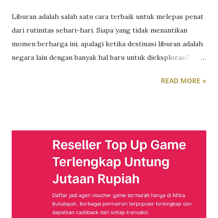
Liburan adalah salah satu cara terbaik untuk melepas penat
dari rutinitas sehari-hari. Siapa yang tidak menantikan
momen berharga ini, apalagi ketika destinasi liburan adalah
negara lain dengan banyak hal baru untuk dieksplorasi?
Namun, serunya liburan kadang kala bisa terganggu oleh
READ MORE »
masalah kecil tapi penting, yaitu konektivitas. Terutama
ketika Anda perlu mencari WiFi gratis atau mengganti kartu
SIM lokal setiap berpindah negara. Kondisi ini membuat
liburan yang seharusnya rileks jadi lebih menantang.
Untungnya, XL PRIORITAS menawarkan solusi mudah bagi
Anda: XL PRIO PASS. Untuk pelanggan XL PRIORITAS yang
terdaftar dalam Plan Platinum, Diamond, atau Ultima, ada
kabar gembira. Anda bisa merasakan serunya liburan tanpa
pusing dengan masalah jaringan berkat layanan PRIO PASS.
Ini adalah layanan free roaming yang memungkinkan Anda