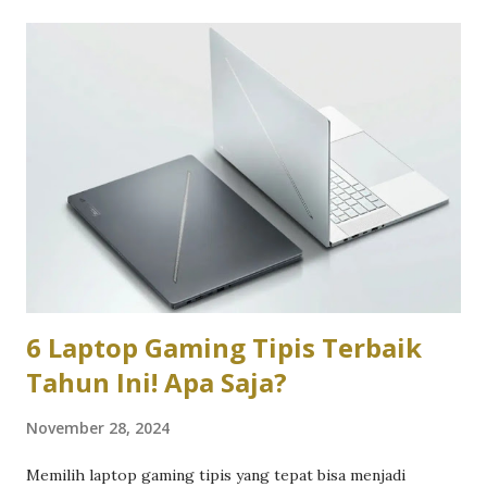
karena mereka ingin melakukan in-game-purchase yang
bisa membuat mereka lebih kompetitif. Maka dari itu, bisnis
menjadi agen voucher game menjadi sangat menarik.
Terlebih, bisnis ini menawarkan keuntungan yang menarik
dengan modal yang relatif kecil. Lebih dari itu, bisnis ini
dapat dimulai dan dijalankan dengan mudah. Tentu ini sangat
menarik jika Anda tertarik untuk memulai bisnis dengan
potensi keuntungan yang relatif besar. Lantas, apa saja
alasan mengapa menjadi agen voucher game sangat
menarik? Berikut adalah beberapa ala...
6 Laptop Gaming Tipis Terbaik
Tahun Ini! Apa Saja?
November 28, 2024
Memilih laptop gaming tipis yang tepat bisa menjadi