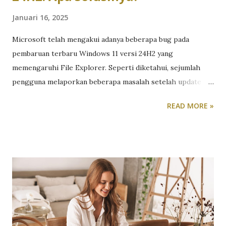
Januari 16, 2025
Microsoft telah mengakui adanya beberapa bug pada
pembaruan terbaru Windows 11 versi 24H2 yang
memengaruhi File Explorer. Seperti diketahui, sejumlah
pengguna melaporkan beberapa masalah setelah update ke
Windows 11 versi tersebut. Bug yang muncul mulai dari bilah
READ MORE »
alamat yang tumpang tindih dengan konten saat
menggunakan mode layar penuh, menghalangi akses ke
ikon Home dan Gallery, serta menu "See more" atau "More
options" yang muncul di bagian atas layar. Alih-alih di bawah
kursor. Beberapa opsi menu juga menjadi tidak dapat
diakses saat File Explorer dalam mode layar penuh. Selain
itu, kursor mouse menghilang saat berinteraksi dengan
input teks, bilah atas File Explorer lambat dimuat,
mengetikkan jalur di bilah alamat sering kali tidak berfungsi