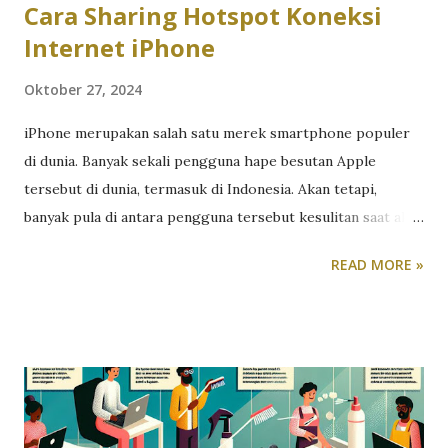
Cara Sharing Hotspot Koneksi
Internet iPhone
Oktober 27, 2024
iPhone merupakan salah satu merek smartphone populer
di dunia. Banyak sekali pengguna hape besutan Apple
tersebut di dunia, termasuk di Indonesia. Akan tetapi,
banyak pula di antara pengguna tersebut kesulitan saat akan
membagikan koneksi internet iPhone mereka dengan
READ MORE »
perangkat lain seperti smartphone Android ataupun laptop
Windows, misalnya. Nah, kalau Anda merupakan salah satu
pengguna tersebut, berikut cara mudah mengaktifkan
hotspot di iPhone agar Anda bisa berbagi koneksi internet
dengan perangkat lain: Buka Pengaturan Pertama, buka
menu Settings (ikon roda gigi) pada iPhone Anda. Masuk ke
Personal Hotspot Dari Settings, pilih Cellular lalu pilih