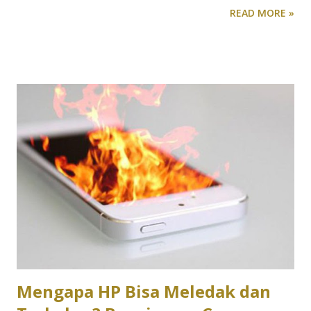
READ MORE »
kerusakan mekanis dan mengurangi responsivitas tombol.
Membersihkan keyboard secara rutin juga dapat mencegah
kerusakan yang disebabkan oleh cairan atau kotoran, yang
bisa menyebabkan korsleting dan merusak komponen
internal. Selain itu, keyboard yang bersih dan terawat akan
lebih responsif dan nyaman digunakan, yang sangat penting
bagi mereka yang sering mengetik atau bermain game, di
mana responsivitas tombol sangat krusial. Tidak hanya itu,
menjaga kebersihan keyboard juga dapat membantu
mencegah penyebaran penyakit dan menjaga kesehatan
pengguna, karena keyboard yang kotor bisa menjadi sarang
bakteri dan kuman. Dengan merawat keyboard, Anda juga
bisa menghindari biaya perbaikan atau penggantian yang
tidak perlu, ...
Mengapa HP Bisa Meledak dan