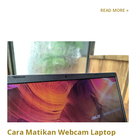
mengakses ChatGPT dengan lebih cepat dan mudah
READ MORE »
langsung dari sistem navigasi perangkat mereka. Cara
Mengaktifkan ChatGPT sebagai Asisten Default Jika Anda
memilih untuk menjadikan ChatGPT sebagai asisten digital
utama, Anda dapat memanggilnya dengan beberapa metode:
Tekan lama tombol home jika menggunakan navigasi tiga
tombol. Geser ke atas dari sudut bawah layar jika
menggunakan navigasi gestur. Tekan lama tombol daya, jika
pengaturan tersebut diaktifkan. Saat dipanggil melalui
metode ini, ChatGPT akan langsung terbuka dalam mode
suara, memungkinkan interaksi berbasis percakapan tanpa
perlu mengetik. Keterbatasan dan Ketersediaan Yang perlu
dicatat, meskipun kini bisa menjadi asisten default, ChatGPT
belum mendukung pemanggilan dengan perintah suara
seperti "Hey Google" ...
Cara Matikan Webcam Laptop