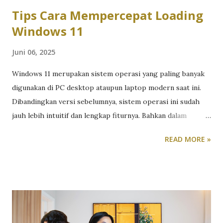
Membutuhkan artik...
Tips Cara Mempercepat Loading
Windows 11
Juni 06, 2025
Windows 11 merupakan sistem operasi yang paling banyak
digunakan di PC desktop ataupun laptop modern saat ini.
Dibandingkan versi sebelumnya, sistem operasi ini sudah
jauh lebih intuitif dan lengkap fiturnya. Bahkan dalam
update terbaru, Microsoft sudah menambahkan berbagai
READ MORE »
fungsi AI untuk beberapa tools yang sudah lama mereka
sediakan di dalamnya. Bahkan ke depan, Microsoft juga
berjanji akan menambahkan banyak fitur terkait kecerdasan
buatan di dalamnya. Nah, kalo Anda sudah menggunakan
Windows 11 di laptop ataupun di PC desktop Anda dan
sudah mulai lemot dibandingkan saat laptop tersebut baru