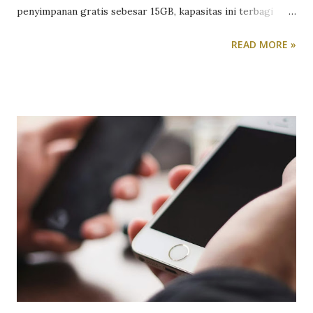
penyimpanan gratis sebesar 15GB, kapasitas ini terbagi
untuk Gmail, Google Drive, Google Photos, dan backup
READ MORE »
WhatsApp, sehingga tidak heran jika cepat penuh. Untuk
membantu pengguna mengontrol penyimpanan, Google
menyediakan aplikasi Google One. Aplikasi ini tidak hanya
menawarkan langganan tambahan untuk penyimpanan,
tetapi juga berfungsi membersihkan data secara gratis.
Berikut cara mengelola penyimpanan Gmail dengan Google
One: Unduh dan Buka Google One: Aplikasi ini biasanya
sudah terpasang di perangkat Android, cukup perbarui jika
diperlukan. Pilih Tab Storage: Di sini, Anda bisa melihat
penggunaan penyimpanan di seluruh layanan Google. Pilih
“Free up account storage”: Di bagian ini, Anda dapat
memilih opsi berikut untuk membersihkan data: Emails in
Trash: Hapus email di folder Trash. Spam Emails: Hapus
email di folder Spam....