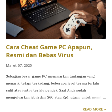
yang Diperlukan Arahkan ke
HKEY_LOCAL_MACHINE\Software\Policies\Microsoft .
Buat Kunci Baru Klik kanan di area kosong di sebelah kanan.
Pilih New → Key . Beri nama kunci baru dengan Camera .
Buat DWORD Value untuk Menonaktifkan Kamera Pilih
folder Camera yang baru dibuat. Klik kanan di are...
Cara Cheat Game PC Apapun,
Resmi dan Bebas Virus
Maret 07, 2025
Sebagian besar game PC menawarkan tantangan yang
menarik, tetapi terkadang, beberapa level terasa terlalu
sulit atau justru terlalu pendek. Saat Anda sudah
mengeluarkan lebih dari $60 atau Rp1 jutaan untuk membeli
sebuah game, rasanya sia-sia jika akhirnya tidak bisa
READ MORE »
menikmati pengalaman bermain yang optimal. Itulah