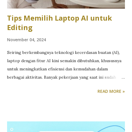
berlebih yang sering kali terjadi ketika melihat banyak
promo menarik. Buat daftar produk-produk seperti
Tips Memilih Laptop AI untuk
Indom...
Editing
November 04, 2024
Seiring berkembangnya teknologi kecerdasan buatan (AI),
laptop dengan fitur AI kini semakin dibutuhkan, khususnya
untuk meningkatkan efisiensi dan kemudahan dalam
berbagai aktivitas. Banyak pekerjaan yang saat ini sudah
banyak terbantu dengan hadirnya laptop berteknologi AI.
READ MORE »
Salah satunya adalah para editor baik naskah, foto ataupun
video. Kalau Anda adalah orang yang bergerak di industri
kreatif seperti editing, apapun formatnya, Anda juga bisa
memanfaatkan laptop AI. Atau Anda juga bisa menggunakan
laptop tipis yang berbasis AI, bagi Anda yang juga banyak