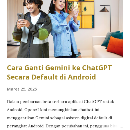
Anda beli, berikut ini tips cara mempercepat loading
Windows 11 Anda supaya segar seperti baru: 1. Uninstall
Aplikasi yang Tidak Diperlukan Buka Settings > Apps >
Installed apps. Cari aplikasi yang tidak Anda gunakan. Klik
ikon tiga titik di sebelah aplikasi, pilih Uninstall. Dari Start
Menu, klik kanan pada aplikasi yang ingin dihapus dan pilih
Uninstall. 2. Bersihkan File Sampah C...
Cara Ganti Gemini ke ChatGPT
Secara Default di Android
Maret 25, 2025
Dalam pembaruan beta terbaru aplikasi ChatGPT untuk
Android, OpenAI kini memungkinkan chatbot ini
menggantikan Gemini sebagai asisten digital default di
perangkat Android. Dengan perubahan ini, pengguna bisa