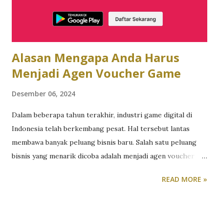
untuk tetap terhubung di lebih dari 80 negara dengan
pilihan durasi roaming 3, 7, hingga 30 hari, yang bisa
disesuaikan dengan kebutuhan perjalanan Anda. Meng...
Alasan Mengapa Anda Harus
Menjadi Agen Voucher Game
Desember 06, 2024
Dalam beberapa tahun terakhir, industri game digital di
Indonesia telah berkembang pesat. Hal tersebut lantas
membawa banyak peluang bisnis baru. Salah satu peluang
bisnis yang menarik dicoba adalah menjadi agen voucher
game . Tentu ini tidak terlepas dari ekosistem di dalam
READ MORE »
game itu sendiri. PUBG Mobile misalkan, game ini memiliki
sistem tier pubg . Biasanya, pemain dengan tier yang lebih
tinggi cenderung lebih ingin membeli voucher game. Tentu