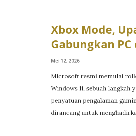
memicu kelangkaan komponen
hingga prosesor desktop. Situ
Xbox Mode, Upa
Intel, dan AMD yang mengali
Gabungkan PC 
untuk memenuhi permintaan c
lebih menguntungkan. Akibat
Mei 12, 2026
dalam enam bulan terakhir. R
Microsoft resmi memulai roll
terdampak, sementara proseso
Windows 11, sebuah langkah y
mengalami tekanan suplai. 
penyatuan pengalaman gaming 
upgrade PC karena biaya raki
dirancang untuk menghadirkan
Dampaknya mulai terasa pada 
dan berorientasi pada kontro