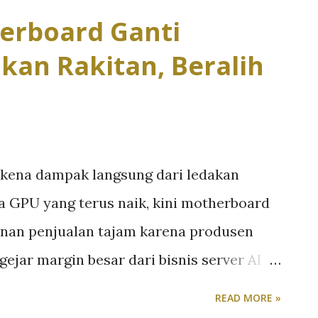
erboard Ganti
kan Rakitan, Beralih
rkena dampak langsung dari ledakan
ga GPU yang terus naik, kini motherboard
nan penjualan tajam karena produsen
jar margin besar dari bisnis server AI
adisional. Laporan Tom’s Hardware
READ MORE »
permintaan infrastruktur AI telah