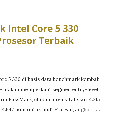
eamanan enterprise modern, hingga
iensi tinggi. Era AI-first computing
kadar alat kerja, melainkan node
 Intel Core 5 330
 mampu menjalankan inferensi AI secara
Prosesor Terbaik
enuh pada cloud. Di tengah perubahan
Asus ExpertBook Ultra sebagai laptop
ang untuk menjawab kebutuhan komputasi
tidak sekadar menawarkan spesifikasi
re 5 330 di basis data benchmark kembali
ndekatan arsitektur heterogen modern
tel dalam memperkuat segmen entry-level.
GPU, dan NPU dalam satu platform
form PassMark, chip ini mencatat skor 4.215
n...
14.947 poin untuk multi-thread, angka