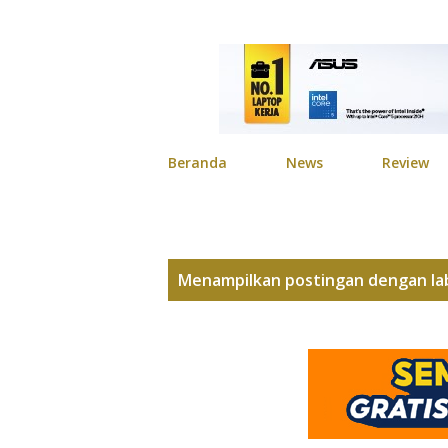
Beranda
News
Review
P
Menampilkan postingan dengan la
o
s
t
i