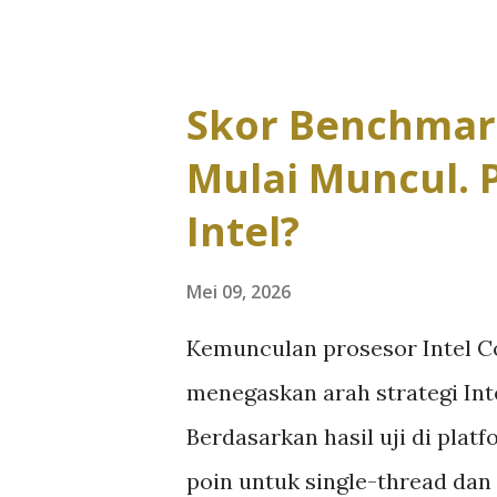
AI, pemrosesan data lokal, k
kolaborasi hybrid dengan efis
membuat laptop bukan lagi se
Skor Benchmark
komputasi cerdas yang harus
Mulai Muncul. 
real-time tanpa bergantung p
Intel?
tersebut, Asus menghadirkan 
bisnis flagship yang diranc
Mei 09, 2026
generasi baru. Perangkat ini 
Kemunculan prosesor Intel Co
tinggi, tetapi mengadopsi pe
menegaskan arah strategi In
yang mengintegrasikan CPU, 
Berdasarkan hasil uji di plat
komputasi adaptif. Pendekata
poin untuk single-thread dan 