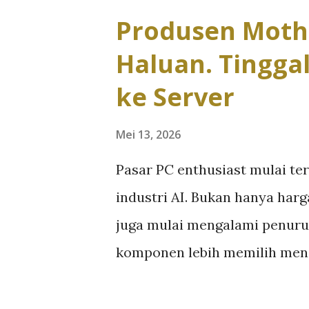
n
Produsen Moth
g
Haluan. Tinggal
a
n
ke Server
Mei 13, 2026
Pasar PC enthusiast mulai te
industri AI. Bukan hanya har
juga mulai mengalami penuru
komponen lebih memilih menge
dibanding pasar konsumen tr
menyebutkan bahwa lonjakan 