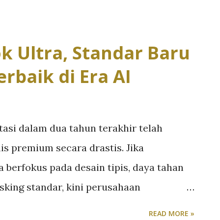
performa dan ketahanan. Varian tertinggi,
baterai Titan 8000 mAh yang diklaim
s entry-level. realme menyebut perangkat
k Ultra, Standar Baru
i satu hari penggunaan normal, bahkan
erbaik di Era AI
panggilan telepon saat baterai tersisa
ealme juga menyematkan teknologi 7-Year
enjaga kesehatan baterai tetap di atas 80
asi dalam dua tahun terakhir telah
enggunaan. Di sektor performa, realme
is premium secara drastis. Jika
ediaTek Helio G92 Max yang dipadukan
 berfokus pada desain tipis, daya tahan
 untuk menjaga stabilitas multitasking
sking standar, kini perusahaan
 mampu menangani beban kerja berbasis
READ MORE »