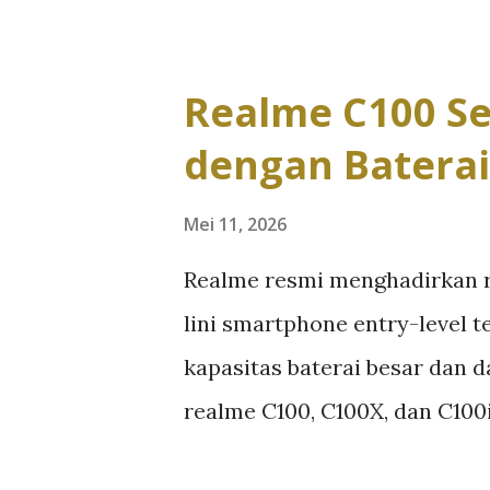
Secara fungsional, Xbox Mod
lingkungan gaming yang lebih
elemen-elemen desktop tradisi
Realme C100 Se
digantikan dengan tampilan y
dengan Baterai
terakhir dimainkan, serta aks
bukan sekadar kosmetik, teta
Mei 11, 2026
saat berpindah dari kerja ke 
Realme resmi menghadirkan r
mengungkap masalah lama Wi
lini smartphone entry-level 
ini, Windows dikenal fleksibe
kapasitas baterai besar dan da
untuk pengalaman plug-and-p
realme C100, C100X, dan C100
dilihat sebagai pengakuan impl
mendorong standar baru di k