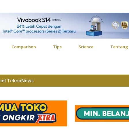
Langsung ke konten utama
Comparison
Tips
Science
Tentang
bel
TeknoNews