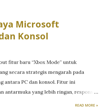
 penting seperti DRAM, NAND flash,
asi ini diperparah oleh langkah Nvidia,
ya Microsoft
hkan sebagian kapasitas produksi mereka
dan Konsol
hip AI dan server datacenter yang jauh
nya, harga komponen PC terus meningkat
AM dan SSD menjadi sektor yang paling
out fitur baru “Xbox Mode” untuk
r desktop kelas enthusiast juga mulai
ang secara strategis mengarah pada
Banyak pengguna akhirnya menunda
antara PC dan konsol. Fitur ini
tan baru semakin tidak masuk akal.
 antarmuka yang lebih ringan, responsif,
produ...
ler, mendekati pengalaman khas Xbox.
READ MORE »