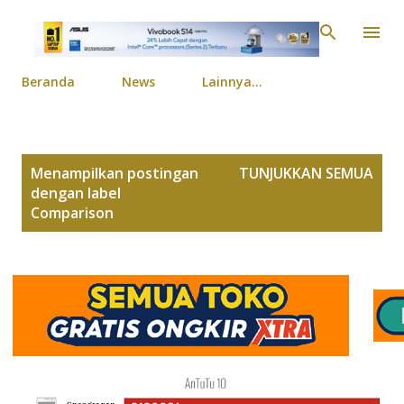
Langsung ke konten ut
Beranda
News
Lainnya…
P
Menampilkan postingan
TUNJUKKAN SEMUA
o
dengan label
s
Comparison
t
i
n
g
a
n