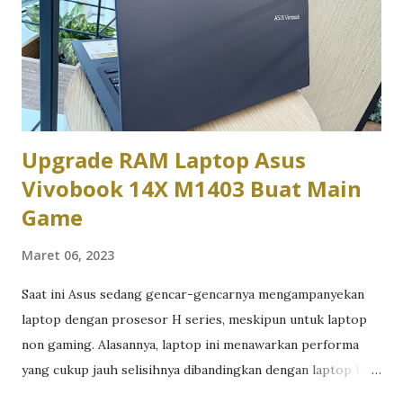
umumnya tersedia dengan dua pilihan prosesor. Intel Core
i3-1005G1 ataupun Intel Pentium 7505. Memang ada juga
model lain yang mengunakan prosesor AMD Ryzen 3-3250U
misalnya. Namun kali ini, kita akan memberikan referensi,
apakah Core i3 selalu lebih bagus daripada Pentium apalagi
kalau harganya mirip-...
Upgrade RAM Laptop Asus
Vivobook 14X M1403 Buat Main
Game
Maret 06, 2023
Saat ini Asus sedang gencar-gencarnya mengampanyekan
laptop dengan prosesor H series, meskipun untuk laptop
non gaming. Alasannya, laptop ini menawarkan performa
yang cukup jauh selisihnya dibandingkan dengan laptop U
series. Dari sisi efisiensi energi, laptop dengan prosesor H