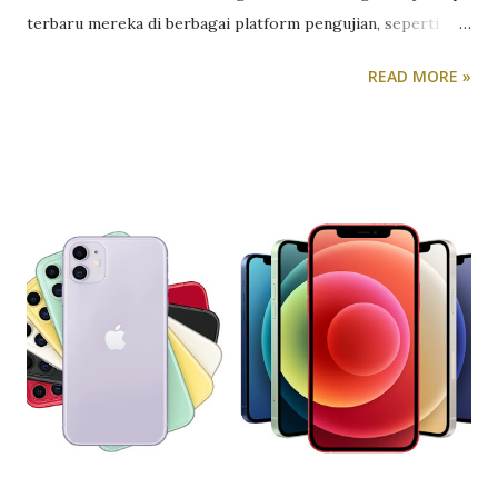
terbaru mereka di berbagai platform pengujian, seperti
AnTuTu 10, Geekbench 6, PC Mark, GFXBench, 3DMark, AI
READ MORE »
Mark, MLPerf, JetStream 2.1, dan Speedometer 2.1. Dari
hasil benchmark, tampak Snapdragon 8 Gen 3 menawarkan
peningkatan yang signifikan dalam performa dibandingkan
dengan pendahulunya, Snapdragon 8 Gen 2. Seperti
diketahui, AnTuTu 10 adalah salah satu platform benchmark
yang paling banyak digunakan untuk mengukur kinerja
perangkat seluler. Pada demo, Snapdragon 8 Gen 3
mencetak skor 2,13 juta di AnTuTu 10, yang merupakan
peningkatan sekitar 30% dibandingkan dengan Snapdragon
8 Gen 2. Skor yang tinggi ini menunjukkan bahwa chip ini
memiliki kemampuan unggul dalam menangani tugas-tugas
yang memerlukan daya komputasi tinggi, seperti game dan
aplikasi berat lainnya. Adapun Geekbench 6 adalah platform
benchmark lain yang digun...