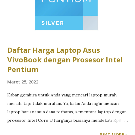
perbandingan hasilnya dengan kartu grafis midrange
populer dari Nvidia yakni GeForce RTX 3060. Keduanya
sama-sama dijalankan pada PC dengan prosesor Intel Core
i9 serta bermain pada resolusi 1440p. Berikut ini skor
benc...
Daftar Harga Laptop Asus
VivoBook dengan Prosesor Intel
Pentium
Maret 25, 2022
Kabar gembira untuk Anda yang mencari laptop murah
meriah, tapi tidak murahan. Ya, kalau Anda ingin mencari
laptop baru namun dana terbatas, sementara laptop dengan
prosesor Intel Core i3 harganya biasanya mendekati Rp8
juta, kini Anda dapat melirik laptop dengan prosesor
READ MORE »