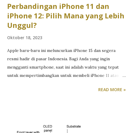
Perbandingan iPhone 11 dan
iPhone 12: Pilih Mana yang Lebih
Unggul?
Oktober 18, 2023
Apple baru-baru ini meluncurkan iPhone 15 dan segera
resmi hadir di pasar Indonesia. Bagi Anda yang ingin
mengganti smartphone, saat ini adalah waktu yang tepat
untuk mempertimbangkan untuk membeli iPhone 11 atau
iPhone 12. Mengapa demikian? Harga iPhone 15 saat ini
READ MORE »
masih di luar jangkauan bagi sebagian besar pengguna,
terutama mereka yang beralih dari smartphone Android.
Oleh karena itu, untuk yang ingin beralih ke ekosistem
tertutup Apple, disarankan untuk memulai dengan memilih
salah satu dari dua pilihan smartphone Apple yang masih