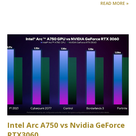
READ MORE »
series juga sudah hemat energi. Apalagi misalnya laptop H
series berbasis AMD Ryzen 5000 ataupun Core 10th Gen
ke atas. Kali ini kita akan coba buktikan apakah laptop
berbasis prosesor H series juga bisa digunakan untuk
bermain game, meskipun bukan laptop gaming. Sebagai
barang bukti, kita akan coba menjalankannya di salah satu
laptop mainstream mereka yang murah-meriah
recommended yakni Asus Vivobook 14X M1403. Terjangkau
Bisa Upgrade Sebelum kita membahas gaming di laptop ini,
kami perlu sedikit menjelaskan agar tidak salah paham.
ASUS Vivobook 14X tersedia dalam beberapa opsi
konfigurasi. Ada yang masih menggunakan layar jenis IPS,
ada yang menggunakan layar jenis OLED yang perbedaan
kualitasnya bagaika...
Intel Arc A750 vs Nvidia GeForce
RTX3060