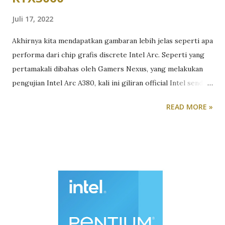
Juli 17, 2022
Akhirnya kita mendapatkan gambaran lebih jelas seperti apa
performa dari chip grafis discrete Intel Arc. Seperti yang
pertamakali dibahas oleh Gamers Nexus, yang melakukan
pengujian Intel Arc A380, kali ini giliran official Intel sendiri
yang merilis video performa dari Intel Arc A750. Dari video
READ MORE »
yang dirilis Intel, mereka menjalankan benchmark pada
beberapa game menggunakan GPU Intel Arc A750.
Diperkirakan, GPU ini akan menjadi pilihan versi
mainstream-high end mereka. Dalam video singkat yang
dirilis Intel, mereka menunjukkan bagaimana kartu grafis
Intel Arc A750 menjalankan game populer Cyberpunk 2077.
Mereka juga menunjukkan hasil benchmark game tersebut
serta game-game lain seperti Borderlands 3, Control, F1
2021 dan Fortnite. Yang menarik, mereka juga melakukan