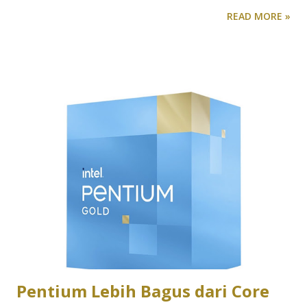
spesifikasi perangkat elektronik dan sering menjadi
READ MORE »
pertimbangan bagi pengguna sebelum membeli perangkat
tersebut. Namun, apa sebenarnya yang dimaksud dengan
OLED dan AMOLED? Apa Beda OLED dan AMOLED? OLED
(Organic Light Emitting Diode) adalah jenis teknologi
tampilan yang menggunakan komponen utama dari light-
emitting diode (LED) yang menggunakan dioda organik
untuk menghasilkan cahaya saat dialiri listrik. Setiap piksel
pada layar OLED adalah dioda organik yang dapat
memancarkan cahaya sendiri, sehingga tidak memerlukan
pencahayaan belakang atau lapisan cahaya tambahan. Hal ini
menjadikannya efisien dalam mengonsumsi daya dan mampu
menghasilkan warna yang hidup. Sementara itu, AMOLED
menggunakan teknologi dasar yang sama dengan OLED,
tetapi dengan tambahan Active Matrix pada l...
Pentium Lebih Bagus dari Core