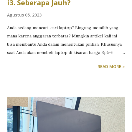
i3. Seberapa Jauh?
Agustus 05, 2023
Anda sedang mencari-cari laptop? Bingung memilih yang
mana karena anggaran terbatas? Mungkin artikel kali ini
bisa membantu Anda dalam menentukan pilihan. Khususnya
saat Anda akan membeli laptop di kisaran harga Rp5-6
jutaan. Ya, dengan anggaran di bawah Rp6 juta, ada banyak
READ MORE »
pilihan laptop yang bisa Anda pilih. Laptop-laptop ini,
khususnya laptop baru, bukan laptop bekas, tentunya
menawarkan performa yang sudah sangat memadai untuk
kebutuhan pekerjaan standar sehari-hari. Sebut saja,
aplikasi office, browsing, meeting online ataupun
multimedia sampai gaming sederhana bisa dilakukan. Pilihan
merek dan spesifikasinya pun beragam. Namun ada
fenomena menarik. Laptop di kisaran harga tersebut