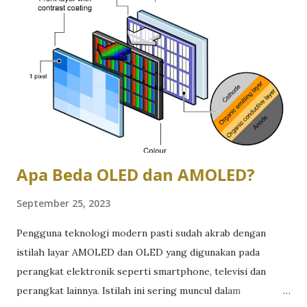
layak beli yaitu iPhone 11 atau iPhone 12. Lalu, apakah
terdapat perbedaan signifikan antara iPhone 11 dan iPhone
12? Banyak orang yang masih bingung saat hendak memilih
di antara kedua produk iPhone tersebut. iPhone memang
terkenal dengan produk-produknya yang mengagumkan.
Sebagai gambaran, saat ini, baik iPhone 11 maupun iPhone 12
menjadi ponsel terlaris, dan banyak orang yang ingin beralih
ke produk iPhone, mulai mempertimbangkan perbandingan
di antar...
Apa Beda OLED dan AMOLED?
September 25, 2023
Pengguna teknologi modern pasti sudah akrab dengan
istilah layar AMOLED dan OLED yang digunakan pada
perangkat elektronik seperti smartphone, televisi dan
perangkat lainnya. Istilah ini sering muncul dalam